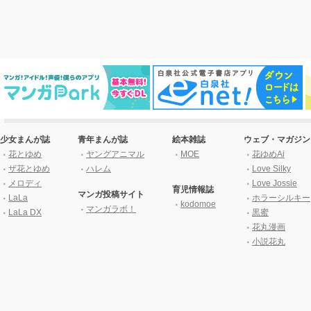
少女まんが誌
青年まんが誌
絵本雑誌
ウェブ・マガジン
花とゆめ
ヤングアニマル
MOE
花ゆめAi
ザ花とゆめ
ハレム
Love Silky
メロディ
Love Jossie
育児情報誌
マンガ投稿サイト
LaLa
ホラーシルキー
kodomoe
マンガラボ！
LaLa DX
黒蜜
花丸漫画
小説花丸