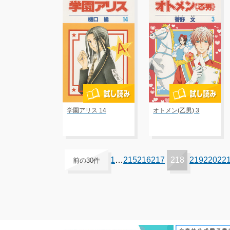
学園アリス 14
オトメン(乙男) 3
1
…
215
216
217
218
219
220
22
前の30件