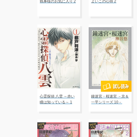
執事様のお気に入り 2
よいこの心得 2
心霊探偵 八雲 ～赤い
鐘迷宮・桜迷宮 －京＆
瞳は知っている～ 1
一平シリーズ 10－