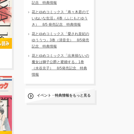
記念 特典情報
花とゆめコミックス「寿々木君のて
いねいな生活」4巻（ふじもとゆう
き） 8/5 発売記念 特典情報
花とゆめコミックス「愛され皇妃の
ゆううつ」3巻（清音圭） 8/5発売
記念 特典情報
花とゆめコミックス「出来損ないの
魔女は獅子公爵と蜜婚する」1巻
（水谷京子） 8/5発売記念 特典
情報
イベント・特典情報をもっと見る