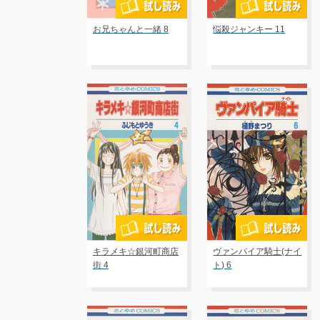
お兄ちゃんと一緒 8
悩殺ジャンキー 11
キラメキ☆銀河町商店
ヴァンパイア騎士(ナイ
街 4
ト) 6