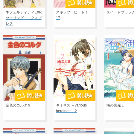
ネフェルティティEXP.
スキップ・ビート！
スイートブラッ
ツーリング・エクスプ
17
レス
金色のコルダ 9
キミキス －various
海の御先 1
heroines－ 2