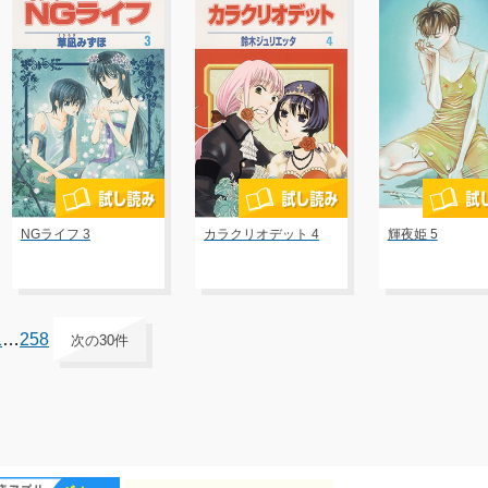
NGライフ 3
カラクリオデット 4
輝夜姫 5
1
…
258
次の30件