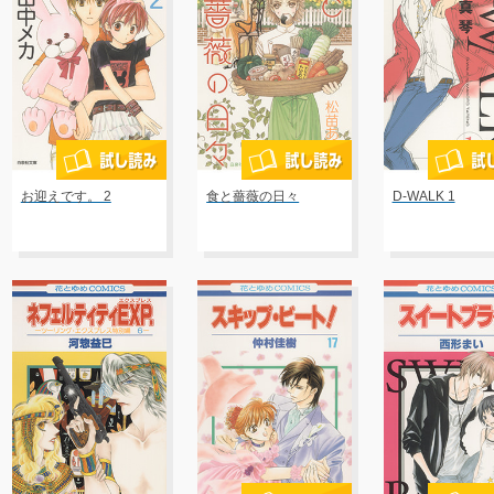
お迎えです。 2
食と薔薇の日々
D-WALK 1