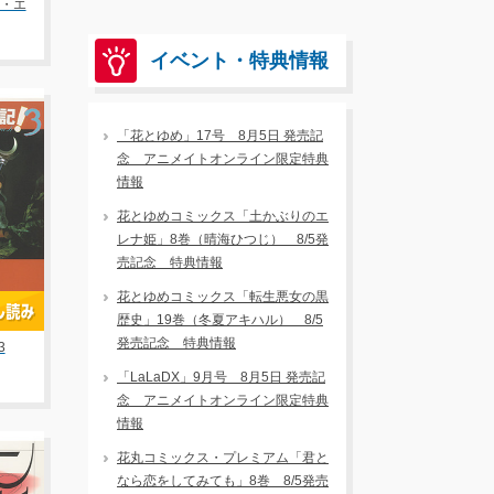
ル・エ
イベント・特典情報
「花とゆめ」17号 8月5日 発売記
念 アニメイトオンライン限定特典
情報
花とゆめコミックス「土かぶりのエ
レナ姫」8巻（晴海ひつじ） 8/5発
売記念 特典情報
花とゆめコミックス「転生悪女の黒
歴史」19巻（冬夏アキハル） 8/5
発売記念 特典情報
3
「LaLaDX」9月号 8月5日 発売記
念 アニメイトオンライン限定特典
情報
花丸コミックス・プレミアム「君と
なら恋をしてみても」8巻 8/5発売