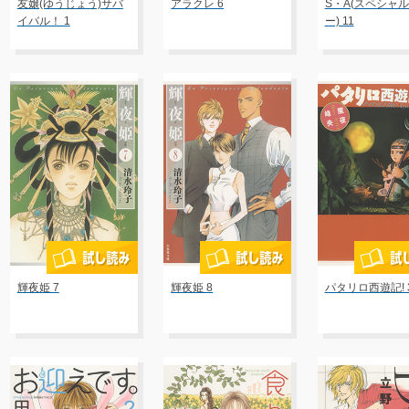
友嬢(ゆうじょう)サバ
アラクレ 6
S・A(スペシャ
イバル！ 1
ー) 11
輝夜姫 7
輝夜姫 8
パタリロ西遊記! 