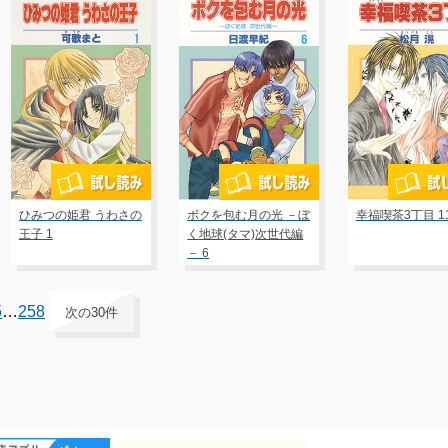
ひみつの姫君 うわさの
ボクを包む月の光 －ぼ
幸福喫茶3丁目 1
王子 1
く地球(タマ)次世代編
－ 6
5
…
258
次の30件