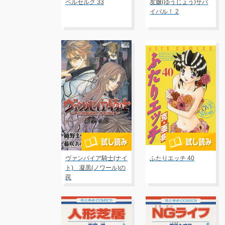
ベルセルク 33
友嬢(ゆうじょう)サバ
イバル！ 2
ヴァンパイア騎士(ナイ
ふたりエッチ 40
ト) 凝黒(ノワール)の
罠