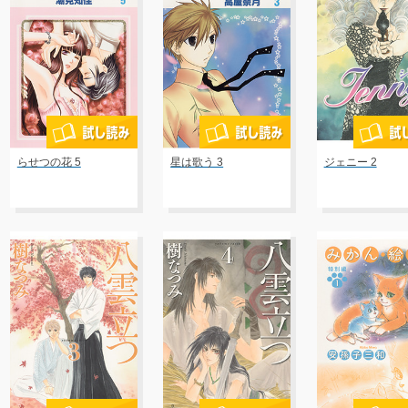
らせつの花 5
星は歌う 3
ジェニー 2