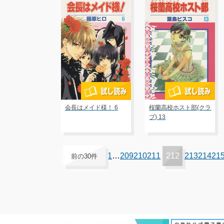
会長はメイド様！ 6
桜蘭高校ホスト部(クラ
ブ) 13
1
…
209
210
211
212
213
214
21
前の30件