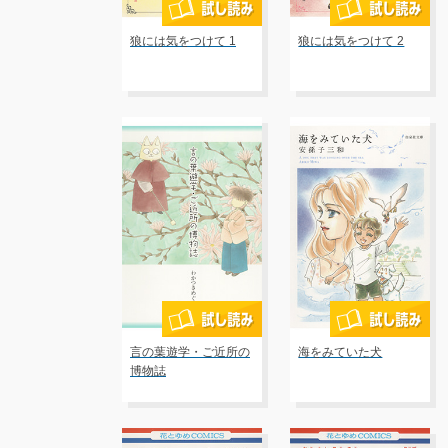
狼には気をつけて 1
狼には気をつけて 2
言の葉遊学・ご近所の
海をみていた犬
博物誌