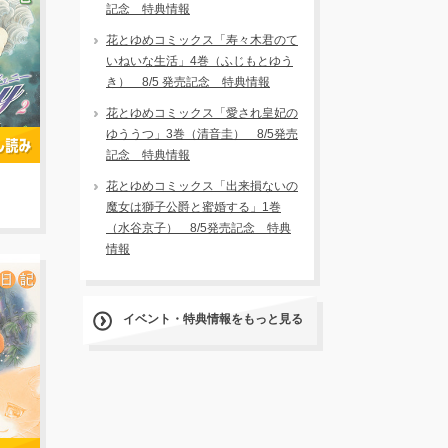
記念 特典情報
花とゆめコミックス「寿々木君のて
いねいな生活」4巻（ふじもとゆう
き） 8/5 発売記念 特典情報
花とゆめコミックス「愛され皇妃の
ゆううつ」3巻（清音圭） 8/5発売
記念 特典情報
花とゆめコミックス「出来損ないの
魔女は獅子公爵と蜜婚する」1巻
（水谷京子） 8/5発売記念 特典
情報
イベント・特典情報をもっと見る