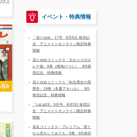
(ナイ
イベント・特典情報
「花とゆめ」17号 8月5日 発売記
念 アニメイトオンライン限定特典
情報
花とゆめコミックス「土かぶりのエ
レナ姫」8巻（晴海ひつじ） 8/5発
売記念 特典情報
花とゆめコミックス「転生悪女の黒
歴史」19巻（冬夏アキハル） 8/5
発売記念 特典情報
「LaLaDX」9月号 8月5日 発売記
念 アニメイトオンライン限定特典
情報
花丸コミックス・プレミアム「君と
なら恋をしてみても」8巻 8/5発売