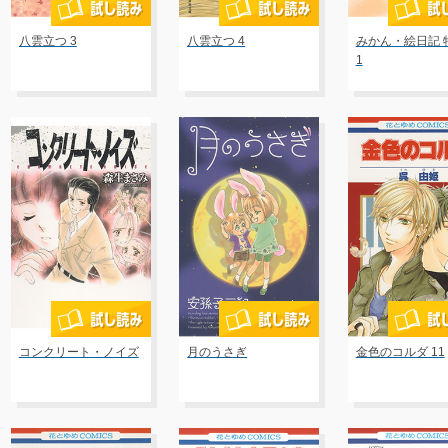
八雲立つ 3
八雲立つ 4
みかん・絵日記 
1
コンクリート・ノイズ
月のうさぎ
金色のコルダ 11