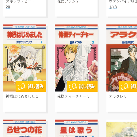
スキップ・ビート！
花にアラシ 2
ヴァンパイア騎士
20
ト) 8
神様はじめました 1
俺様ティーチャー 3
アラクレ 8