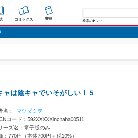
書籍
誌
コミックス
検索のヒント
5
キャは陰キャでいそがしい！ 5
者名：
マツダミヲ
CNコード：592XXXXXinchaha00511
リーズ名：電子版のみ
価：770円（本体700円＋税10%）