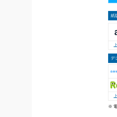
紙
デ
※ 