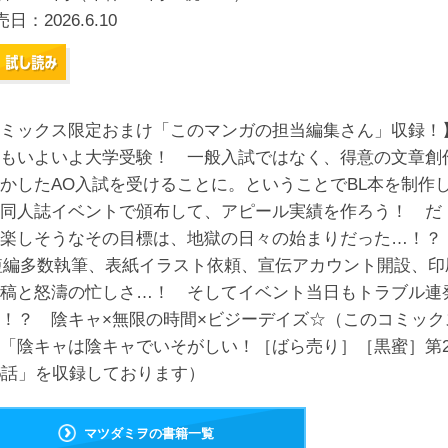
売日：
2026.6.10
ミックス限定おまけ「このマンガの担当編集さん」収録！
もいよいよ大学受験！ 一般入試ではなく、得意の文章創
かしたAO入試を受けることに。ということでBL本を制作
同人誌イベントで頒布して、アピール実績を作ろう！ だ
、楽しそうなその目標は、地獄の日々の始まりだった…！
短編多数執筆、表紙イラスト依頼、宣伝アカウント開設、印
稿と怒濤の忙しさ…！ そしてイベント当日もトラブル連
！？ 陰キャ×無限の時間×ビジーデイズ☆（このコミック
「陰キャは陰キャでいそがしい！［ばら売り］［黒蜜］第2
5話」を収録しております）
マツダミヲの書籍一覧