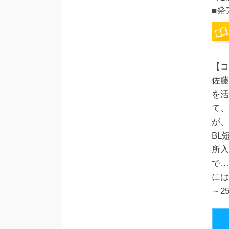
■発
【コ
佐藤
を活
て、
が
BL
所入
で…
には
～2