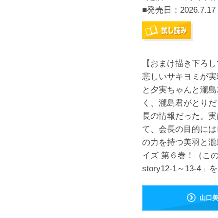
■発売日：
2026.7.17
【おまけ描き下ろし
悲しいサキヨミが実
と夕実ちゃんと瀧島
く、瀧島君がとりだ
長の情報だった。実
て、会長の目的には
の力を持つ美羽と瀧
イズ 第６巻！（こ
story12-1～13
山口