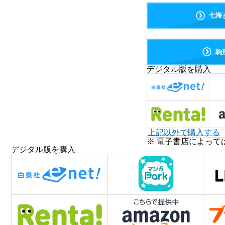
七海
駒
デジタル版を購入
上記以外で購入する
※ 電子書店によって
デジタル版を購入