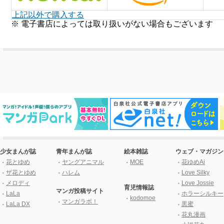
上記以外で購入する
※ 電子書店によっては取り扱いがない場合もございます
少女まんが誌
青年まんが誌
絵本雑誌
ウェブ・マガジン
花とゆめ
ヤングアニマル
MOE
花ゆめAi
ザ花とゆめ
ハレム
Love Silky
メロディ
Love Jossie
育児情報誌
マンガ投稿サイト
LaLa
ホラーシルキー
kodomoe
マンガラボ！
LaLa DX
黒蜜
花丸漫画