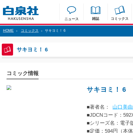
雑誌
コミックス
ニュース
HOME
コミックス
サキヨミ！ 6
>
>
サキヨミ！ 6
コミック情報
サキヨミ！ 6
■著者名：
山口美由
■JDCNコード：592XX
■シリーズ名：電子
■定価：594円（本体