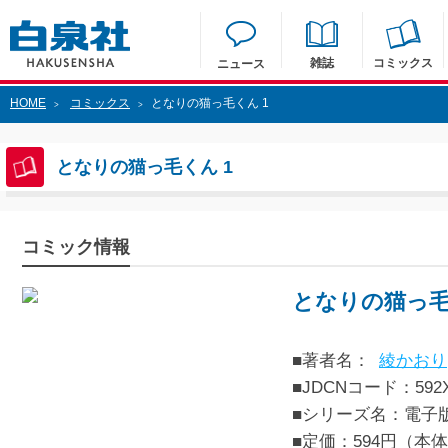
雑誌
コミックス
ニュース
HOME
コミックス
となりの猫っ毛くん 1
>
>
となりの猫っ毛くん 1
コミック情報
となりの猫っ毛
■著者名：
綾かおり
■JDCNコード：592XX
■シリーズ名：電子
■定価：594円（本体