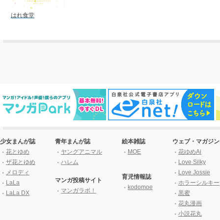
はれ食堂
少女まんが誌
青年まんが誌
絵本雑誌
ウェブ・マガジン
花とゆめ
ヤングアニマル
MOE
花ゆめAi
ザ花とゆめ
ハレム
Love Silky
メロディ
Love Jossie
育児情報誌
マンガ投稿サイト
LaLa
ホラーシルキー
kodomoe
マンガラボ！
LaLa DX
黒蜜
花丸漫画
小説花丸