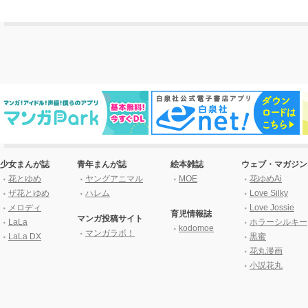
少女まんが誌
青年まんが誌
絵本雑誌
ウェブ・マガジン
花とゆめ
ヤングアニマル
MOE
花ゆめAi
ザ花とゆめ
ハレム
Love Silky
メロディ
Love Jossie
育児情報誌
マンガ投稿サイト
LaLa
ホラーシルキー
kodomoe
マンガラボ！
LaLa DX
黒蜜
花丸漫画
小説花丸