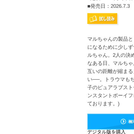
■発売日：
2026.7.3
マルちゃんの製品と
になるために少しず
ルちゃん。2人の決
なある日、マルちゃ
互いの距離が縮まる
い──。トラウマも
子のピュアラブスト
ンスタントボーイフ
ております。)
楠
デジタル版を購入