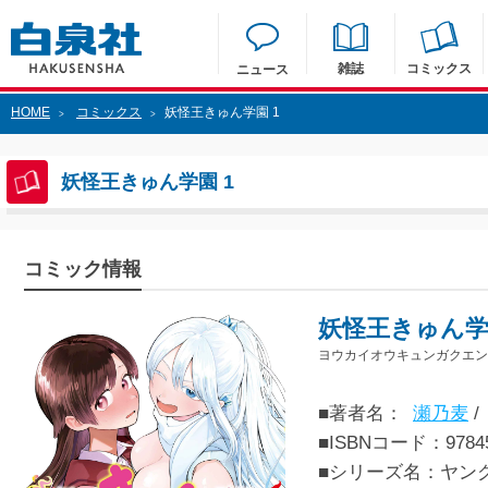
雑誌
コミックス
ニュース
HOME
コミックス
妖怪王きゅん学園 1
>
>
妖怪王きゅん学園 1
コミック情報
妖怪王きゅん学
ヨウカイオウキュンガクエン 
■著者名：
瀬乃麦
/
■ISBNコード：97845
■シリーズ名：ヤン