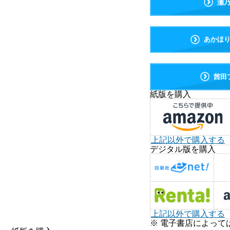
瀬
あかほ
茜田
紙版を購入
上記以外で購入する
デジタル版を購入
上記以外で購入する
※ 電子書店によって