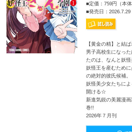
■定価：759円（本体
■発売日：
2026.7.29
【黄金の精】と結ばれ
男子高校生になった
たのは、なんと妖怪美
妖怪王を産むために
の絶対的彼氏候補。
妖怪美少女たちによ
開ける☆
新進気鋭の美麗漫画
巻!!
2026年７月刊