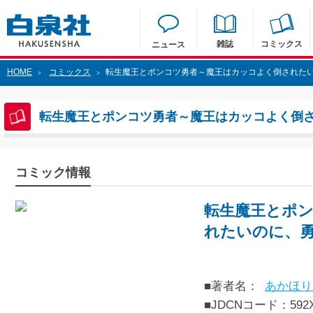
雑誌
コミックス
ニュース
HOME
コミックス
転生魔王とポンコツ勇者～魔王はカッコよく倒されたい
>
>
転生魔王とポンコツ勇者～魔王はカッコよく倒さ
コミック情報
転生魔王とポ
れたいのに、勇
■著者名：
あかほり
■JDCNコード：592XX