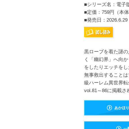
■シリーズ名：電子
■定価：759円（本体
■発売日：
2026.6.29
黒ローブを着た謎の
く「幽幻界」へ向か
をしたりエッチをし
無事救出することは
級ハーレム異世界転
vol.81～86に掲
あかほ
一