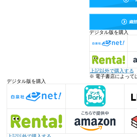
織
デジタル版を購入
上記以外で購入する
※ 電子書店によって
デジタル版を購入
上記以外で購入する