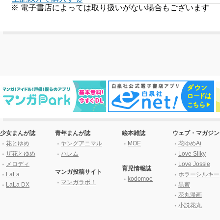
※ 電子書店によっては取り扱いがない場合もございます
少女まんが誌
青年まんが誌
絵本雑誌
ウェブ・マガジン
花とゆめ
ヤングアニマル
MOE
花ゆめAi
ザ花とゆめ
ハレム
Love Silky
メロディ
Love Jossie
育児情報誌
マンガ投稿サイト
LaLa
ホラーシルキー
kodomoe
マンガラボ！
LaLa DX
黒蜜
花丸漫画
小説花丸