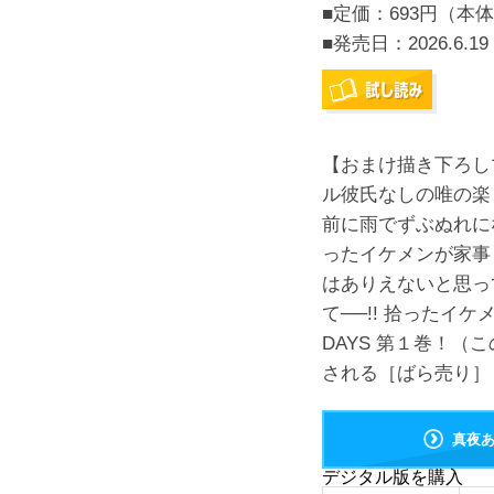
■定価：693円（本体
■発売日：
2026.6.19
【おまけ描き下ろし
ル彼氏なしの唯の楽
前に雨でずぶぬれに
ったイケメンが家事
はありえないと思っ
て──!! 拾ったイ
DAYS 第１巻！
される［ばら売り］
真夜
デジタル版を購入