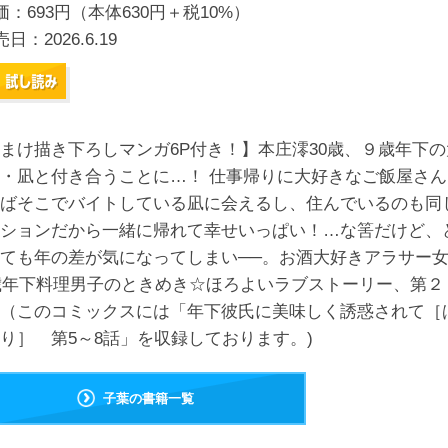
価：693円（本体630円＋税10%）
売日：
2026.6.19
まけ描き下ろしマンガ6P付き！】本庄澪30歳、９歳年下の
・凪と付き合うことに…！ 仕事帰りに大好きなご飯屋さん
ばそこでバイトしている凪に会えるし、住んでいるのも同
ションだから一緒に帰れて幸せいっぱい！…な筈だけど、
ても年の差が気になってしまい──。お酒大好きアラサー
歳年下料理男子のときめき☆ほろよいラブストーリー、第２
（このコミックスには「年下彼氏に美味しく誘惑されて［
り］ 第5～8話」を収録しております。)
子葉の書籍一覧