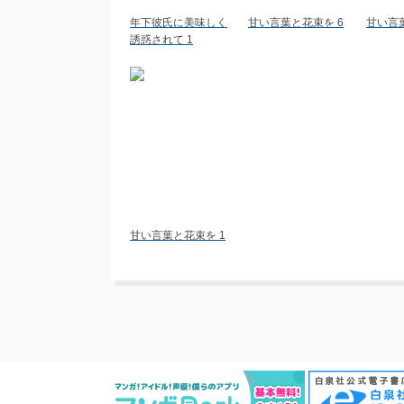
年下彼氏に美味しく
甘い言葉と花束を 6
甘い言
誘惑されて 1
甘い言葉と花束を 1