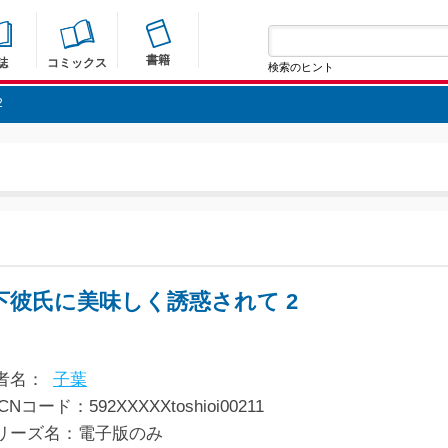
書籍
誌
コミックス
検索のヒント
2
下彼氏に美味しく誘惑されて 2
者名：
子葉
CNコード：592XXXXXtoshioi00211
リーズ名：電子版のみ