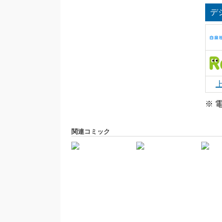
デ
※ 
関連コミック