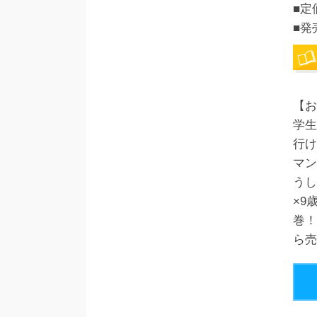
■定
■発
【お
学生
行け
マン
うし
×9
巻！
ら売