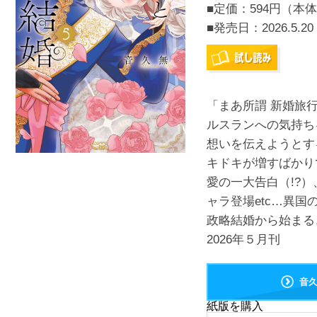
■定価：594円（本体
■発売日：
2026.5.20
「まあ所謂 新婚旅
ルスランへの気持ち
想いを伝えようとす
キドキが増すばかり
愛の一大告白（!?
ャラ登場etc…異国
政略結婚から始まる
2026年５月刊
音
紙版を購入