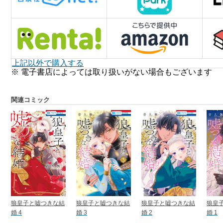
上記以外で購入する
※ 電子書店によっては取り扱いがない場合もございます
関連コミック
狼皇子と嘘つきな結
狼皇子と嘘つきな結
狼皇子と嘘つきな結
狼皇
婚 4
婚 3
婚 2
婚 1