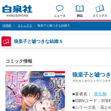
雑誌
コミックス
ニュース
HOME
コミックス
狼皇子と嘘つきな結婚 5
>
>
狼皇子と嘘つきな結婚 5
コミック情報
狼皇子と嘘つき
オオカミオウジトウソツキナ
■著者名：
音久無
■ISBNコード：97845
■シリーズ名：花と