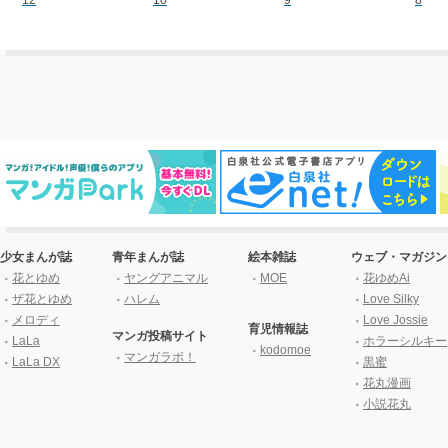
少女まんが誌
青年まんが誌
絵本雑誌
ウェブ・マガジン
花とゆめ
ヤングアニマル
MOE
花ゆめAi
ザ花とゆめ
ハレム
Love Silky
メロディ
Love Jossie
育児情報誌
マンガ投稿サイト
LaLa
ホラーシルキー
kodomoe
マンガラボ！
LaLa DX
黒蜜
花丸漫画
小説花丸