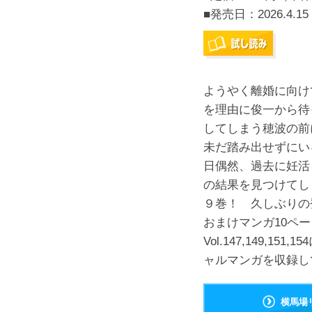
■発売日：
2026.4.15
ようやく離婚に向け
を理由に俊一から待
してしまう穂波の前
未だ踏み出せずにい
日偶然、過去に妊活
の結果を見つけてしま
９巻！ 久しぶりの
おまけマンガ10ページ
Vol.147,149,15
ャルマンガを収録し
横馬場