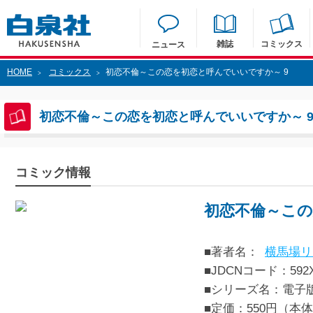
雑誌
コミックス
ニュース
HOME
コミックス
初恋不倫～この恋を初恋と呼んでいいですか～ 9
>
>
初恋不倫～この恋を初恋と呼んでいいですか～ 
コミック情報
初恋不倫～この
■著者名：
横馬場リ
■JDCNコード：592XXX
■シリーズ名：電子
■定価：550円（本体