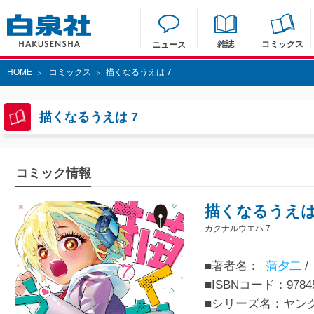
雑誌
コミックス
ニュース
HOME
コミックス
描くなるうえは 7
>
>
描くなるうえは 7
コミック情報
描くなるうえは
カクナルウエハ 7
■著者名：
蒲夕二
/
■ISBNコード：97845
■シリーズ名：ヤン