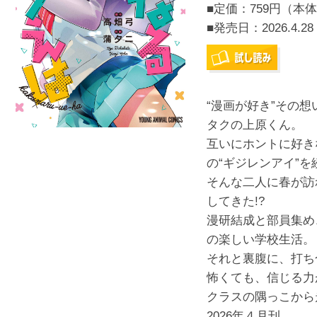
■定価：759円（本体
■発売日：
2026.4.28
“漫画が好き”その
タクの上原くん。
互いにホントに好き
の“ギジレンアイ”
そんな二人に春が訪
してきた!?
漫研結成と部員集め
の楽しい学校生活。
それと裏腹に、打ち
怖くても、信じる力
クラスの隅っこから
2026年４月刊