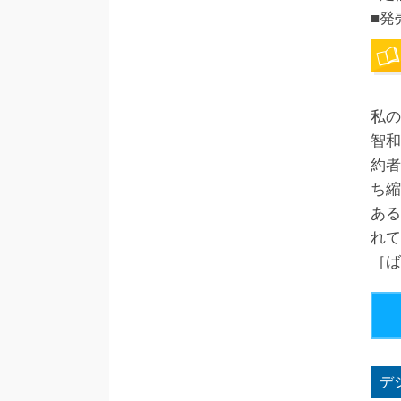
■発
私の
智和
約者
ち縮
ある
れて
［ば
デ