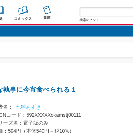
書籍
誌
コミックス
検索のヒント
な執事に今宵食べられる 1
者名：
七雛あずき
CNコード：592XXXXXokamstj00111
リーズ名：電子版のみ
価：594円（本体540円＋税10%）