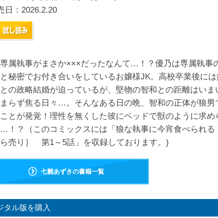
売日：
2026.2.20
専属執事がまさか×××だったなんて…！？優乃は専属執事
と秘密でお付き合いをしているお嬢様JK。高校卒業後には
との政略結婚が迫っているが、堅物の智和との距離はいま
まらず焦る日々…。そんなある日の晩、智和の正体が狼男
ことが発覚！理性を無くした彼にベッドで獣のように求め
…！？（このコミックスには「狼な執事に今宵食べられる
ら売り］ 第1～5話」を収録しております。)
七雛あずきの書籍一覧
ジタル版を購入