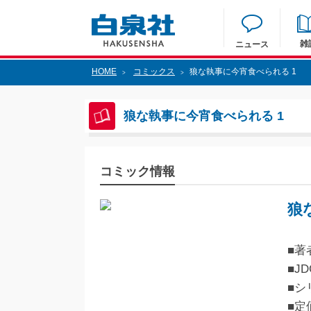
雑
ニュース
HOME
コミックス
狼な執事に今宵食べられる 1
>
>
狼な執事に今宵食べられる 1
コミック情報
狼
■著
■JD
■シ
■定