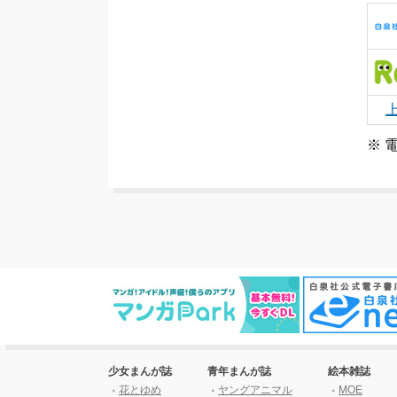
※ 
少女まんが誌
青年まんが誌
絵本雑誌
花とゆめ
ヤングアニマル
MOE