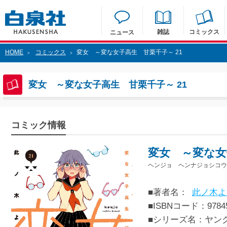
雑誌
コミックス
ニュース
HOME
コミックス
変女 ～変な女子高生 甘栗千子～ 21
>
>
変女 ～変な女子高生 甘栗千子～ 21
コミック情報
変女 ～変な女
ヘンジョ ヘンナジョシコウ
■著者名：
此ノ木よ
■ISBNコード：97845
■シリーズ名：ヤン