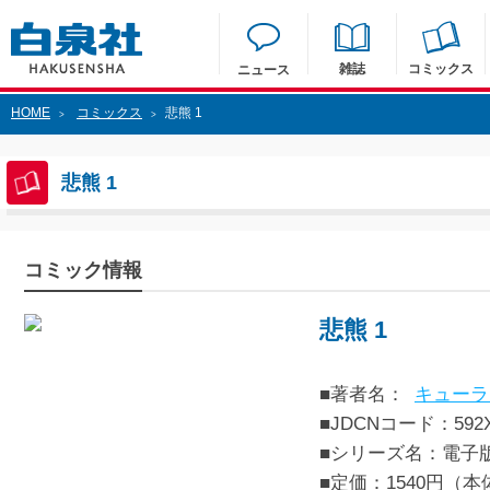
雑誌
コミックス
ニュース
HOME
コミックス
悲熊 1
>
>
悲熊 1
コミック情報
悲熊 1
■著者名：
キューラ
■JDCNコード：592XX
■シリーズ名：電子
■定価：1540円（本