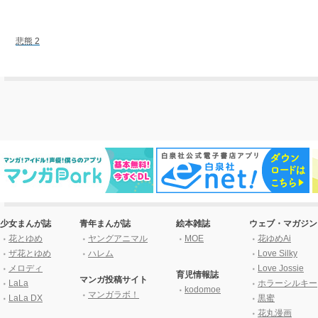
悲熊 2
少女まんが誌
青年まんが誌
絵本雑誌
ウェブ・マガジン
花とゆめ
ヤングアニマル
MOE
花ゆめAi
ザ花とゆめ
ハレム
Love Silky
メロディ
Love Jossie
育児情報誌
マンガ投稿サイト
LaLa
ホラーシルキー
kodomoe
マンガラボ！
LaLa DX
黒蜜
花丸漫画