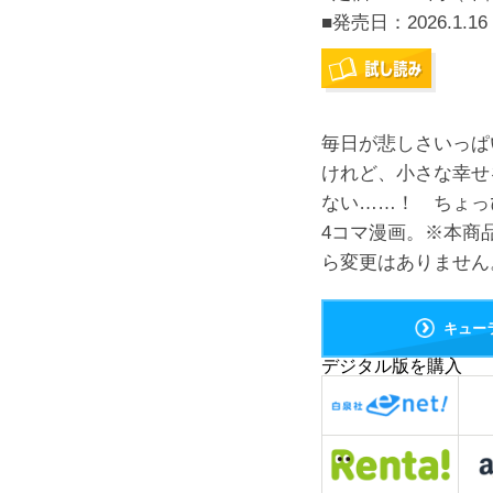
■発売日：
2026.1.16
毎日が悲しさいっぱ
けれど、小さな幸せ
ない……！ ちょっ
4コマ漫画。※本商
ら変更はありません
キュー
デジタル版を購入