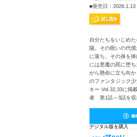
■発売日：
2026.1.13
自分たちをいじめた
陽。その呪いの代償
に落ち、その身を捧
には悪魔の罠に堕ち
がら懸命に立ち向か
のファンタジック少
キー Vol.32,3
者 第1話～3話を収
楠
デジタル版を購入