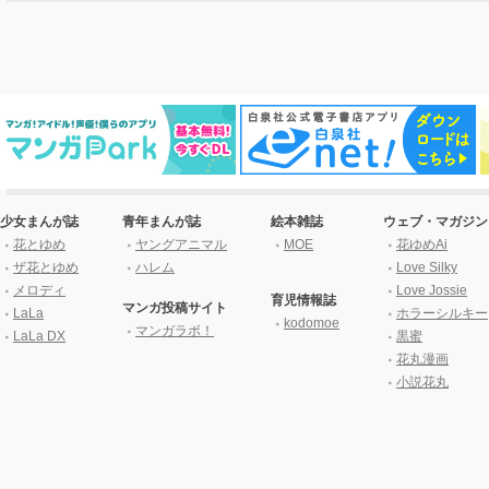
少女まんが誌
青年まんが誌
絵本雑誌
ウェブ・マガジン
花とゆめ
ヤングアニマル
MOE
花ゆめAi
ザ花とゆめ
ハレム
Love Silky
メロディ
Love Jossie
育児情報誌
マンガ投稿サイト
LaLa
ホラーシルキー
kodomoe
マンガラボ！
LaLa DX
黒蜜
花丸漫画
小説花丸