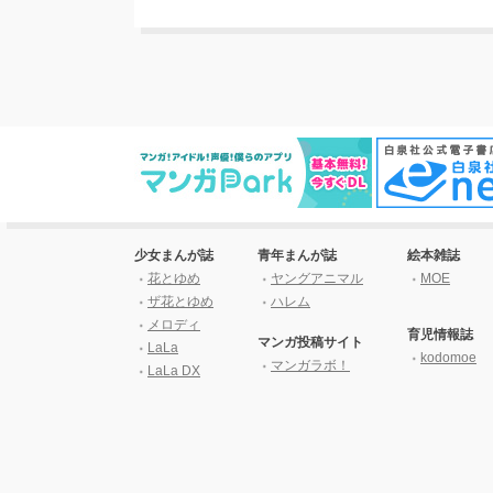
少女まんが誌
青年まんが誌
絵本雑誌
花とゆめ
ヤングアニマル
MOE
ザ花とゆめ
ハレム
メロディ
育児情報誌
マンガ投稿サイト
LaLa
kodomoe
マンガラボ！
LaLa DX