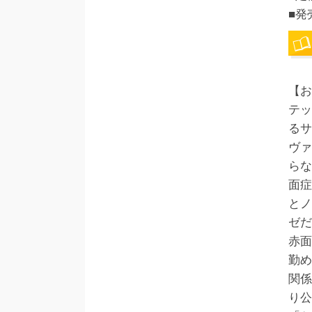
■発
【お
テッ
るサ
ヴァ
らな
面症
とノ
ゼだ
赤面
勤め
関係
り公