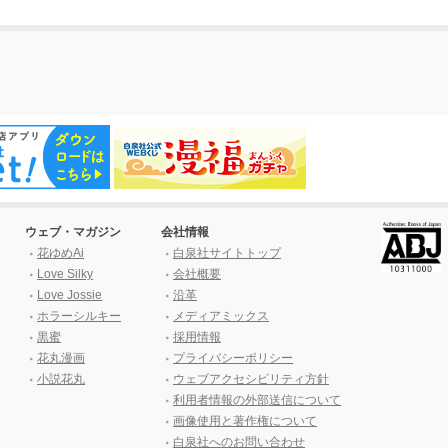
ウェブ・マガジン
会社情報
花ゆめAi
白泉社サイトトップ
Love Silky
会社概要
Love Jossie
沿革
ホラーシルキー
メディアミックス
黒蜜
採用情報
花丸漫画
プライバシーポリシー
小説花丸
ウェブアクセシビリティ方針
利用者情報の外部送信について
画像使用と著作権について
白泉社へのお問い合わせ