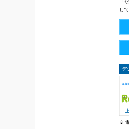
「だ
して
デ
※ 