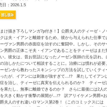
売日：
2026.1.5
まけ描き下ろしマンガ7p付き！】公爵夫人のティーゼ・ノ
クは夫・イアンと離婚するため、彼から与えられた仕事で
ーヴァン男爵の赤面症を治すのに奮闘中。しかし、そのサ
ン男爵の正体こそ夫・イアンであることをティーゼはまだ
い。彼女は、昔お世話になったノーゼン医師の元を訪れ、
の治しかたについて相談することに。治療には慣れが必要
ーゼンから教わったスキンシップの方法を試していくティ
ったが、イアンには刺激が強すぎて…!? 果たしてイアン
症を治し、ティーゼに真実を伝えられるのか？ ティーゼ
を果たし、無事に離婚できるのか？ さらに最後には2人
を大きく動かす衝撃の展開が…!? 訳アリイケメン男爵×
爵夫人のすれ違いロマンス第2巻！（このコミックスには