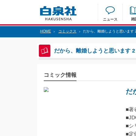
雑
ニュース
HOME
コミックス
だから、離婚しようと思います 
>
>
だから、離婚しようと思います 2
コミック情報
だ
■著
■JD
■シ
■定