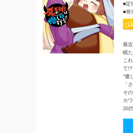
■定
■発
最近
眠た
これ
て!?
"優
「さ
その
カワ
20