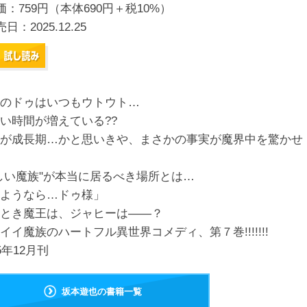
価：759円（本体690円＋税10%）
売日：
2025.12.25
のドゥはいつもウトウト…
い時間が増えている??
が成長期…かと思いきや、まさかの事実が魔界中を驚かせ
しい魔族"が本当に居るべき場所とは…
ようなら…ドゥ様」
とき魔王は、ジャヒーは――？
イイ魔族のハートフル異世界コメディ、第７巻!!!!!!!
25年12月刊
坂本遊也の書籍一覧