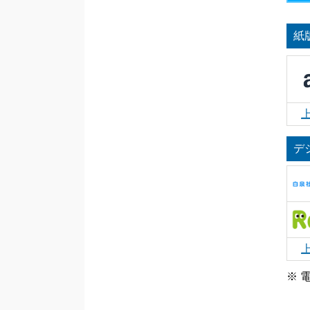
紙
デ
※ 