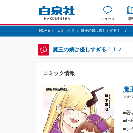
雑
ニュース
HOME
コミックス
魔王の娘は優しすぎる！！ 7
>
>
魔王の娘は優しすぎる！！ 7
コミック情報
魔
マオウ
■著
■IS
■シ