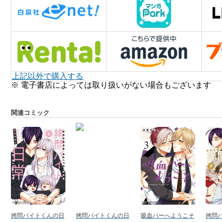
上記以外で購入する
※ 電子書店によっては取り扱いがない場合もございます
関連コミック
拷問バイトくんの日
拷問バイトくんの日
吸血バーへようこそ
拷問