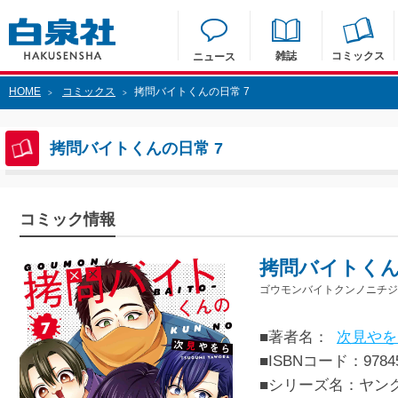
雑誌
コミックス
ニュース
HOME
コミックス
拷問バイトくんの日常 7
>
>
拷問バイトくんの日常 7
コミック情報
拷問バイトくん
ゴウモンバイトクンノニチジ
■著者名：
次見やを
■ISBNコード：97845
■シリーズ名：ヤン