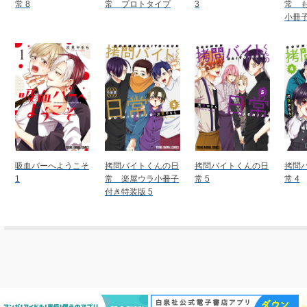
常 8
常 プロトタイプ
3
常 
小冊子
吸血バーへようこそ
拷問バイトくんの日
拷問バイトくんの日
拷問
1
常 楽屋ウラ小冊子
常 5
常 4
付き特装版 5