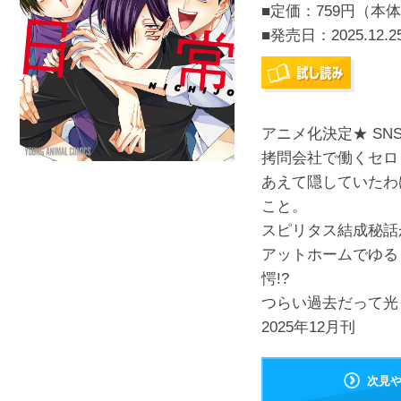
■定価：759円（本体
■発売日：
2025.12.2
アニメ化決定★ S
拷問会社で働くセロ
あえて隠していたわ
こと。
スピリタス結成秘話
アットホームでゆる
愕!?
つらい過去だって光
2025年12月刊
次見