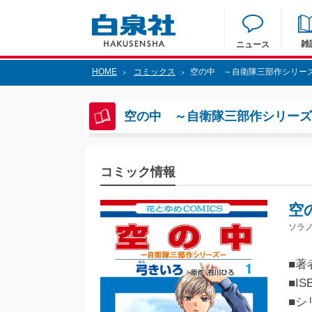
雑
ニュース
HOME
コミックス
空の中 ～自衛隊三部作シリーズ
>
>
空の中 ～自衛隊三部作シリーズ～
コミック情報
空
ソラ
■著
■IS
■シ