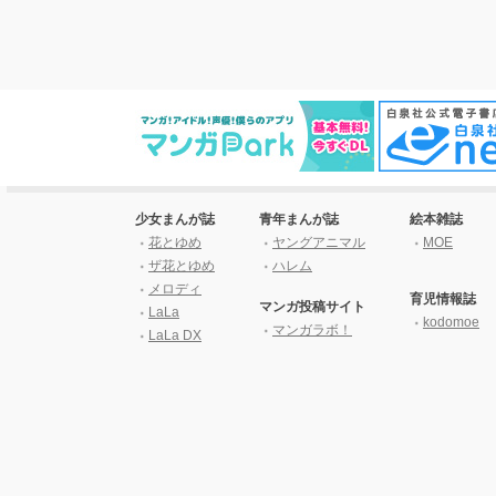
少女まんが誌
青年まんが誌
絵本雑誌
花とゆめ
ヤングアニマル
MOE
ザ花とゆめ
ハレム
メロディ
育児情報誌
マンガ投稿サイト
LaLa
kodomoe
マンガラボ！
LaLa DX