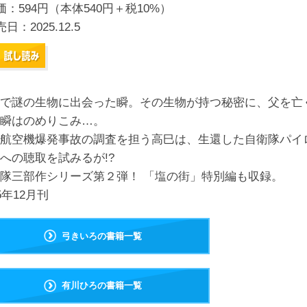
価：594円（本体540円＋税10%）
売日：
2025.12.5
で謎の生物に出会った瞬。その生物が持つ秘密に、父を亡
瞬はのめりこみ…。
航空機爆発事故の調査を担う高巳は、生還した自衛隊パイ
への聴取を試みるが!?
隊三部作シリーズ第２弾！ 「塩の街」特別編も収録。
25年12月刊
弓きいろの書籍一覧
有川ひろの書籍一覧