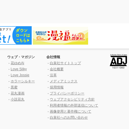
ウェブ・マガジン
会社情報
花ゆめAi
白泉社サイトトップ
Love Silky
会社概要
Love Jossie
沿革
ホラーシルキー
メディアミックス
黒蜜
採用情報
花丸漫画
プライバシーポリシー
小説花丸
ウェブアクセシビリティ方針
利用者情報の外部送信について
画像使用と著作権について
白泉社へのお問い合わせ