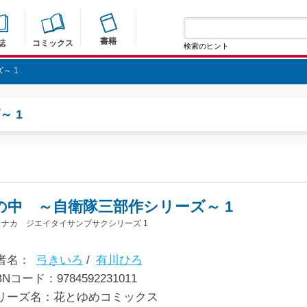
書籍
誌
コミックス
検索のヒント
～ 1
 1
の中 ～自衛隊三部作シリーズ～ 1
ノナカ ジエイタイサンブサクシリーズ 1
者名：
弓きいろ
/
有川ひろ
BNコード：9784592231011
リーズ名：花とゆめコミックス