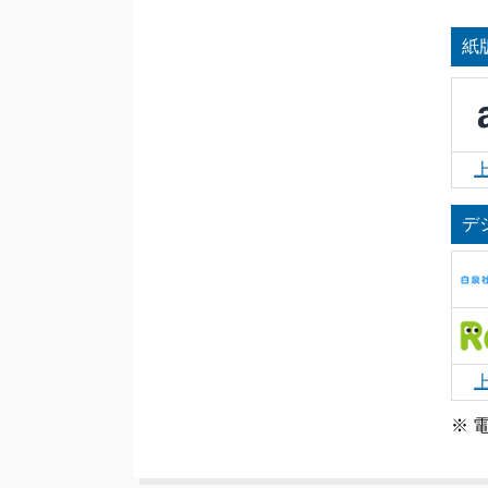
紙
デ
※ 