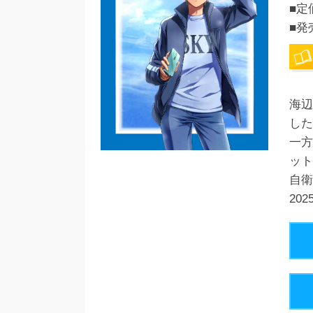
■定
■発
海辺
した
一方
ット
自衛
20