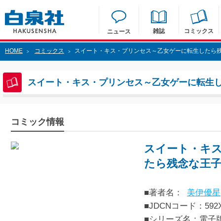
雑誌
コミックス
ニュース
HOME
コミックス
スイート・キス・プリンセス～乙女ゲーに転生したら
>
>
スイート・キス・プリンセス～乙女ゲーに転生
コミック情報
スイート・キ
たら残念な王
■著者名：
美伊優星
■JDCNコード：592XX
■シリーズ名：電子