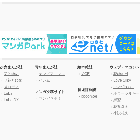
少女まんが誌
青年まんが誌
絵本雑誌
ウェブ・マガジン
花とゆめ
ヤングアニマル
MOE
花ゆめAi
ザ花とゆめ
ハレム
Love Silky
メロディ
Love Jossie
育児情報誌
マンガ投稿サイト
LaLa
ホラーシルキー
kodomoe
マンガラボ！
LaLa DX
黒蜜
花丸漫画
小説花丸