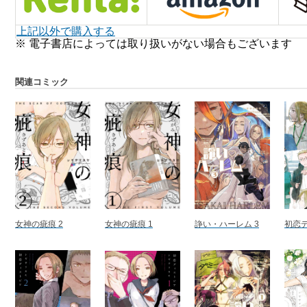
上記以外で購入する
※ 電子書店によっては取り扱いがない場合もございます
関連コミック
女神の疵痕 2
女神の疵痕 1
諍い・ハーレム 3
初恋デ