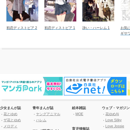
初恋ディストピア 2
初恋ディストピア 1
諍い・ハーレム 1
お気
ギサ
少女まんが誌
青年まんが誌
絵本雑誌
ウェブ・マガジン
花とゆめ
ヤングアニマル
MOE
花ゆめAi
ザ花とゆめ
ハレム
Love Silky
メロディ
Love Jossie
育児情報誌