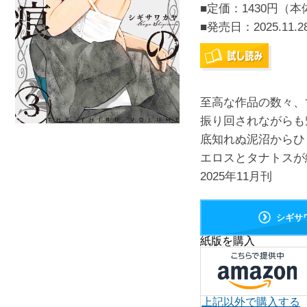
■定価：1430円（本
■発売日：
2025.11.2
至高な作品の数々、
振り回されながらも
底知れぬ泥沼からひ
エロスとタナトスが
2025年11月刊
シギサ
紙版を購入
上記以外で購入する