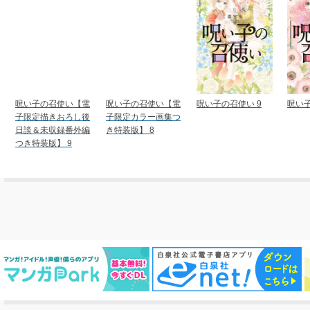
呪い子の召使い【電
呪い子の召使い【電
呪い子の召使い 9
呪い子
子限定描きおろし後
子限定カラー画集つ
日談＆未収録番外編
き特装版】 8
つき特装版】 9