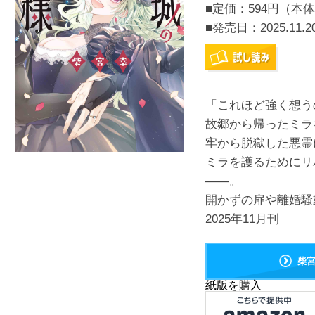
■定価：594円（本体
■発売日：
2025.11.2
「これほど強く想う
故郷から帰ったミラ
牢から脱獄した悪霊
ミラを護るためにリ
――。
開かずの扉や離婚騒
2025年11月刊
柴
紙版を購入