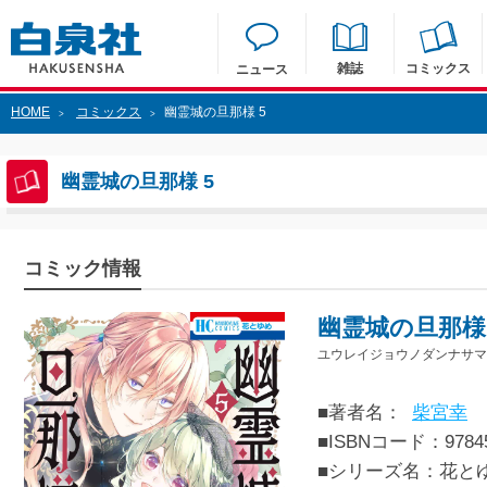
雑誌
コミックス
ニュース
HOME
コミックス
幽霊城の旦那様 5
>
>
幽霊城の旦那様 5
コミック情報
幽霊城の旦那様 
ユウレイジョウノダンナサマ 
■著者名：
柴宮幸
■ISBNコード：97845
■シリーズ名：花と