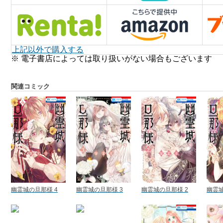
上記以外で購入する
※ 電子書店によっては取り扱いがない場合もございます
関連コミック
幽霊城の旦那様 4
幽霊城の旦那様 3
幽霊城の旦那様 2
幽霊城