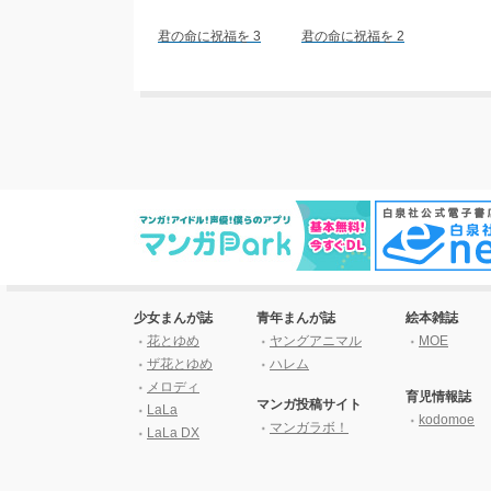
君の命に祝福を 3
君の命に祝福を 2
少女まんが誌
青年まんが誌
絵本雑誌
花とゆめ
ヤングアニマル
MOE
ザ花とゆめ
ハレム
メロディ
育児情報誌
マンガ投稿サイト
LaLa
kodomoe
マンガラボ！
LaLa DX