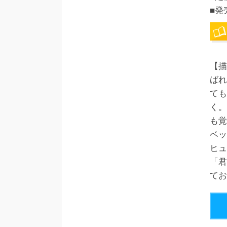
■発
【描
ばれ
ても
く。
も覚
ベッ
ヒュ
「君
てお