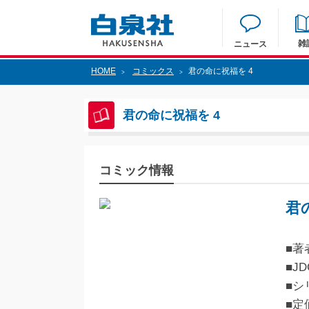
雑
ニュース
HOME
コミックス
君の命に祝福を 4
>
>
君の命に祝福を 4
コミック情報
君
■著
■JD
■シ
■定