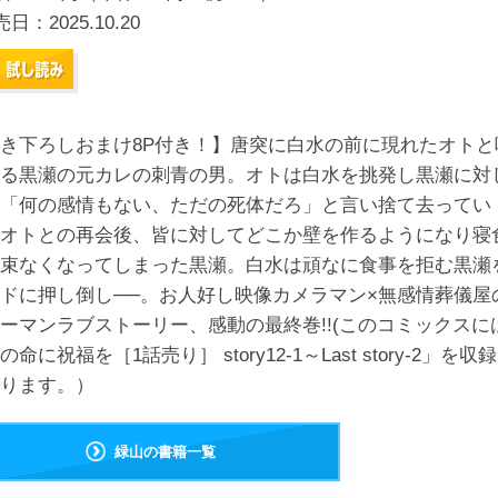
売日：
2025.10.20
き下ろしおまけ8P付き！】唐突に白水の前に現れたオトと
る黒瀬の元カレの刺青の男。オトは白水を挑発し黒瀬に対
「何の感情もない、ただの死体だろ」と言い捨て去ってい
オトとの再会後、皆に対してどこか壁を作るようになり寝
束なくなってしまった黒瀬。白水は頑なに食事を拒む黒瀬
ドに押し倒し──。お人好し映像カメラマン×無感情葬儀屋
ーマンラブストーリー、感動の最終巻!!(このコミックスに
の命に祝福を［1話売り］ story12-1～Last story-2」を収
ります。）
緑山の書籍一覧