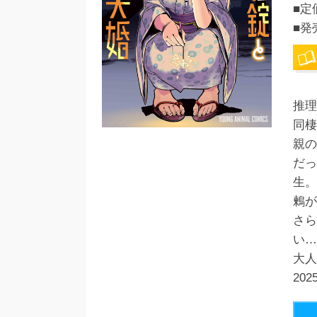
■定
■発
推理
同棲
親の
だっ
生。
鶫が
さら
い…
大人
20