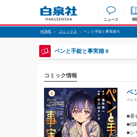
雑
ニュース
HOME
コミックス
ペンと手錠と事実婚 6
>
>
ペンと手錠と事実婚 6
コミック情報
ペ
ペント
■著
■IS
■シ