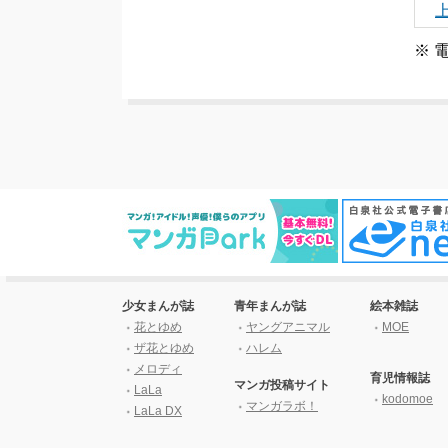
※ 
少女まんが誌
青年まんが誌
絵本雑誌
花とゆめ
ヤングアニマル
MOE
ザ花とゆめ
ハレム
メロディ
育児情報誌
マンガ投稿サイト
LaLa
kodomoe
マンガラボ！
LaLa DX