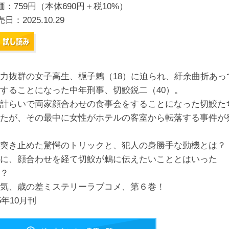
価：759円（本体690円＋税10%）
売日：
2025.10.29
力抜群の女子高生、梔子鶫（18）に迫られ、紆余曲折あっ
することになった中年刑事、切鮫鋭二（40）。
計らいで両家顔合わせの食事会をすることになった切鮫た
たが、その最中に女性がホテルの客室から転落する事件が
突き止めた驚愕のトリックと、犯人の身勝手な動機とは？
に、顔合わせを経て切鮫が鶫に伝えたいこととはいった
？
気、歳の差ミステリーラブコメ、第６巻！
25年10月刊