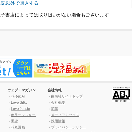
上記以外で購入する
電子書店によっては取り扱いがない場合もございます
ウェブ・マガジン
会社情報
花ゆめAi
白泉社サイトトップ
Love Silky
会社概要
Love Jossie
沿革
ホラーシルキー
メディアミックス
黒蜜
採用情報
花丸漫画
プライバシーポリシー