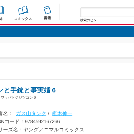
書籍
誌
コミックス
検索のヒント
ンと手錠と事実婚 6
ワッパトジジツコン 6
者名：
ガス山タンク
/
椹木伸一
BNコード：9784592167266
リーズ名：ヤングアニマルコミックス