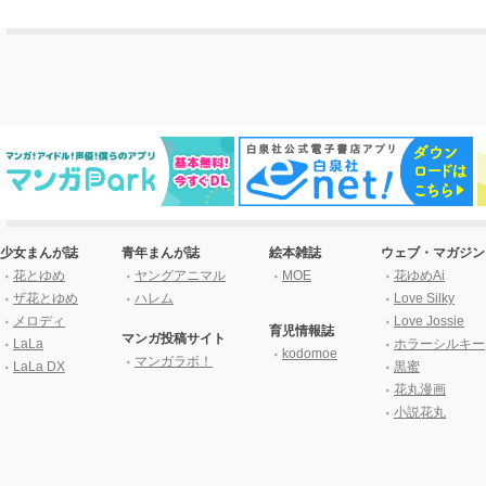
少女まんが誌
青年まんが誌
絵本雑誌
ウェブ・マガジン
花とゆめ
ヤングアニマル
MOE
花ゆめAi
ザ花とゆめ
ハレム
Love Silky
メロディ
Love Jossie
育児情報誌
マンガ投稿サイト
LaLa
ホラーシルキー
kodomoe
マンガラボ！
LaLa DX
黒蜜
花丸漫画
小説花丸