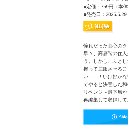
■定価：759円（本体
■発売日：
2025.5.29
憧れだった都心のタ
早々、高層階の住人
う。しかし、ふとし
握って屈服させるこ
い――！いけ好かな
てやると決意した和
リベンジ～最下層から
再編集して収録して
Shi