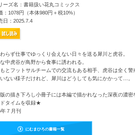
リーズ名：書籍扱い花丸コミックス
価：1078円（本体980円＋税10%）
売日：
2025.7.4
わらず仕事でゆっくり会えない日々を送る犀川と虎谷。
な中虎谷が鳥野から食事に誘われる。
もとフットサルチームでの交流もある相手、虎谷は全く警
いない様子だけれど、犀川はどうしても気にかかって…。
版の描き下ろし小冊子には本編で描かれなった深夜の濃密
ドタイムを収録★
25年７月刊
にむまひろの書籍一覧