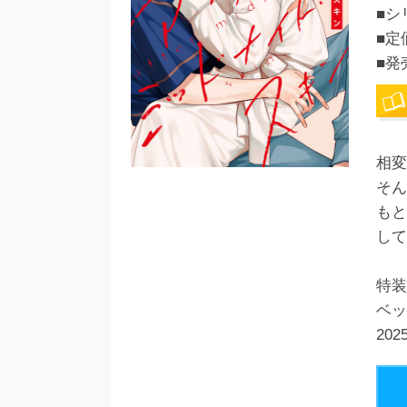
■シ
■定
■発
相変
そん
もと
して
特装
ベッ
20