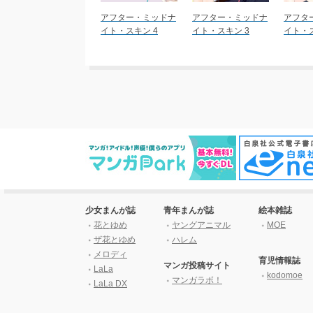
アフター・ミッドナ
アフター・ミッドナ
アフタ
イト・スキン 4
イト・スキン 3
イト・ス
少女まんが誌
青年まんが誌
絵本雑誌
花とゆめ
ヤングアニマル
MOE
ザ花とゆめ
ハレム
メロディ
育児情報誌
マンガ投稿サイト
LaLa
kodomoe
マンガラボ！
LaLa DX