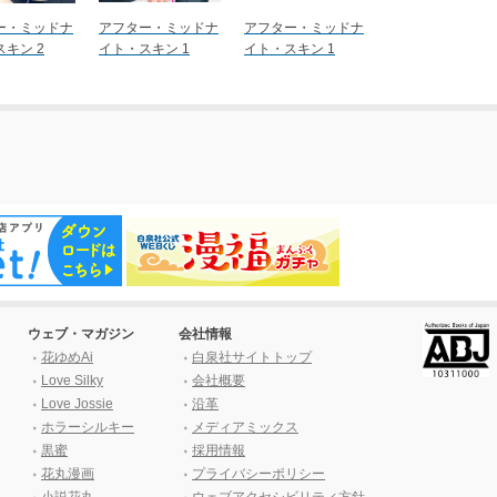
ー・ミッドナ
アフター・ミッドナ
アフター・ミッドナ
キン 2
イト・スキン 1
イト・スキン 1
ウェブ・マガジン
会社情報
花ゆめAi
白泉社サイトトップ
Love Silky
会社概要
Love Jossie
沿革
ホラーシルキー
メディアミックス
黒蜜
採用情報
花丸漫画
プライバシーポリシー
小説花丸
ウェブアクセシビリティ方針