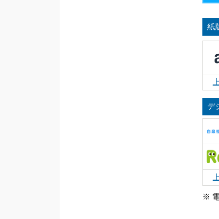
紙
デ
※ 