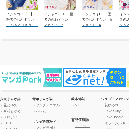
イシャコイ【ｉ】－
イシャコイH ─医
イシャコイH ─医
イシ
医者の恋わずらい
者の恋わずらい ｈ
者の恋わずらい ｈ
者の
ｉｎ/ｂｏｕｎｄ－ 1
ｙｐｅｒ─ 7
ｙｐｅｒ─ 6
ｙｐｅ
少女まんが誌
青年まんが誌
絵本雑誌
ウェブ・マガジン
花とゆめ
ヤングアニマル
MOE
花ゆめAi
ザ花とゆめ
ハレム
Love Silky
メロディ
Love Jossie
育児情報誌
マンガ投稿サイト
LaLa
ホラーシルキー
kodomoe
マンガラボ！