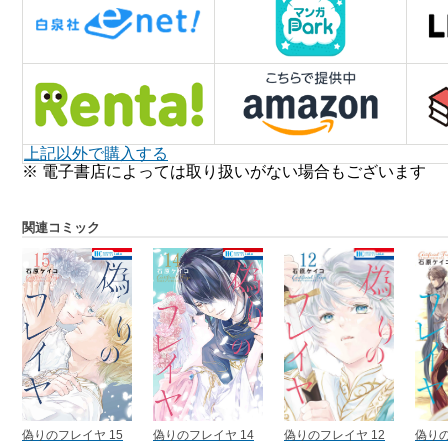
上記以外で購入する
※ 電子書店によっては取り扱いがない場合もございます
関連コミック
偽りのフレイヤ 15
偽りのフレイヤ 14
偽りのフレイヤ 12
偽りの