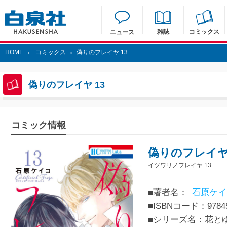
雑誌
コミックス
ニュース
HOME
コミックス
偽りのフレイヤ 13
>
>
偽りのフレイヤ 13
コミック情報
偽りのフレイヤ 
イツワリノフレイヤ 13
■著者名：
石原ケイ
■ISBNコード：97845
■シリーズ名：花と