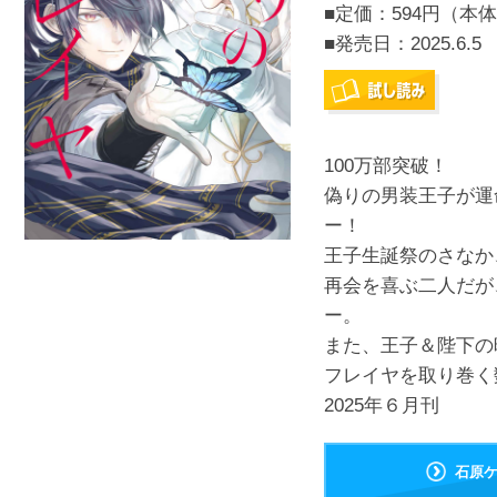
■定価：594円（本体
■発売日：
2025.6.5
100万部突破！
偽りの男装王子が運
ー！
王子生誕祭のさなか
再会を喜ぶ二人だが
ー。
また、王子＆陛下の
フレイヤを取り巻く
2025年６月刊
石原