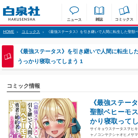
雑誌
コミックス
ニュース
HOME
コミックス
《最強ステータス》を引き継いで人間に転生した聖獣ベ
>
>
《最強ステータス》を引き継いで人間に転生し
うっかり寝取ってしまう 1
コミック情報
《最強ステー
聖獣ベヒーモ
かり寝取ってし
サイキョウステータスヲヒキ
ャノコンヤクシャオヒメサマ