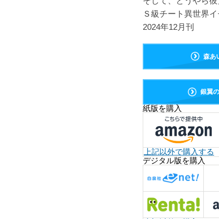
そして、どうやら彼
Ｓ級チート異世界イ
2024年12月刊
森あ
銀翼
紙版を購入
上記以外で購入する
デジタル版を購入