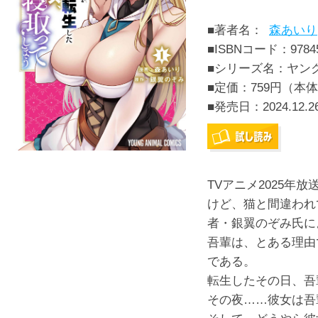
■著者名：
森あいり
■ISBNコード：97845
■シリーズ名：ヤン
■定価：759円（本体
■発売日：
2024.12.2
TVアニメ2025年
けど、猫と間違われ
者・銀翼のぞみ氏に
吾輩は、とある理由
である。
転生したその日、吾
その夜……彼女は吾