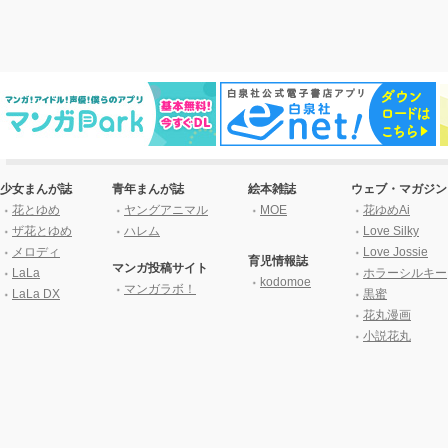
少女まんが誌
青年まんが誌
絵本雑誌
ウェブ・マガジン
花とゆめ
ヤングアニマル
MOE
花ゆめAi
ザ花とゆめ
ハレム
Love Silky
メロディ
Love Jossie
育児情報誌
マンガ投稿サイト
LaLa
ホラーシルキー
kodomoe
マンガラボ！
LaLa DX
黒蜜
花丸漫画
小説花丸