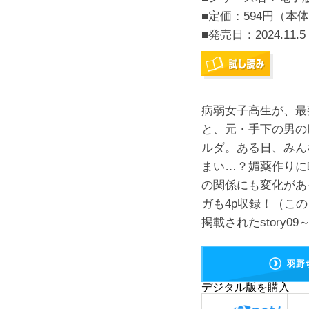
■定価：594円（本体
■発売日：
2024.11.5
病弱女子高生が、最
と、元・手下の男の
ルダ。ある日、みん
まい…？媚薬作りに
の関係にも変化があ
ガも4p収録！（このコ
掲載されたstory0
羽野
デジタル版を購入