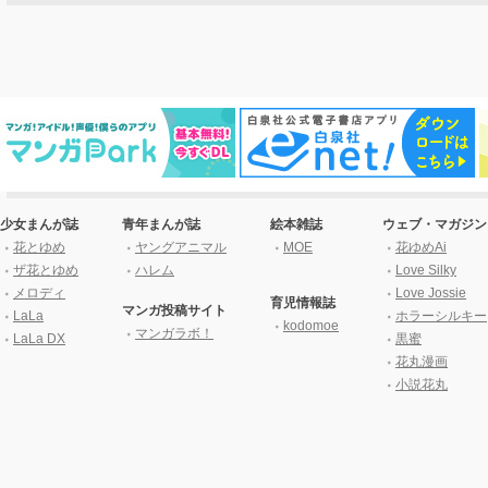
少女まんが誌
青年まんが誌
絵本雑誌
ウェブ・マガジン
花とゆめ
ヤングアニマル
MOE
花ゆめAi
ザ花とゆめ
ハレム
Love Silky
メロディ
Love Jossie
育児情報誌
マンガ投稿サイト
LaLa
ホラーシルキー
kodomoe
マンガラボ！
LaLa DX
黒蜜
花丸漫画
小説花丸