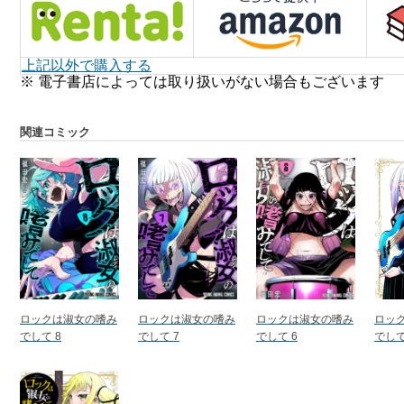
上記以外で購入する
※ 電子書店によっては取り扱いがない場合もございます
関連コミック
ロックは淑女の嗜み
ロックは淑女の嗜み
ロックは淑女の嗜み
ロッ
でして 8
でして 7
でして 6
でして