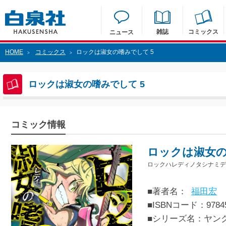
雑誌
コミックス
ニュース
HOME
コミックス
ロックは淑女の嗜みでして 5
>
>
ロックは淑女の嗜みでして 5
コミック情報
ロックは淑女の
ロックハレディノタシナミデ
■著者名：
福田宏
■ISBNコード：97845
■シリーズ名：ヤン