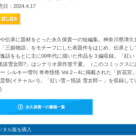
売日：
2024.4.17
や伝承に題材をとった永久保貴一の短編集。神奈川県津久
「三姫物語」をモチーフにした表題作をはじめ、伝承とし
逸話をもとに主に00年代に描いた作品を３編収録。「紅い
怪談雪女郎?」はシナリオ原作篁千夏。（このコミックスに
ー シルキー増刊 奇奇怪怪 Vol.2～4に掲載された「折花宮
霊祭(イチャルバ)」「紅い雪～怪談 雪女郎～」を収録して
)
永久保貴一の書籍一覧
ジタル版を購入