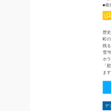
■発
歴史
町の
残る
雪?
ホラ
「慰
ます
デ