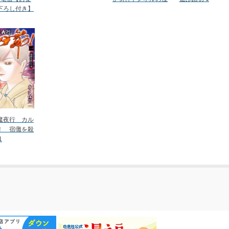
下ろし付き】
魔夜行 カル
！ 宿儺を殺
1