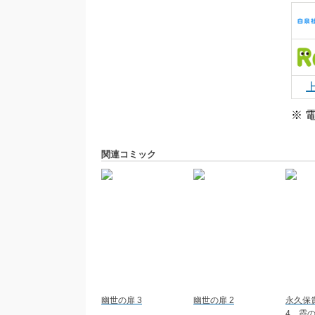
※ 
関連コミック
幽世の扉 3
幽世の扉 2
永久保
4 霞