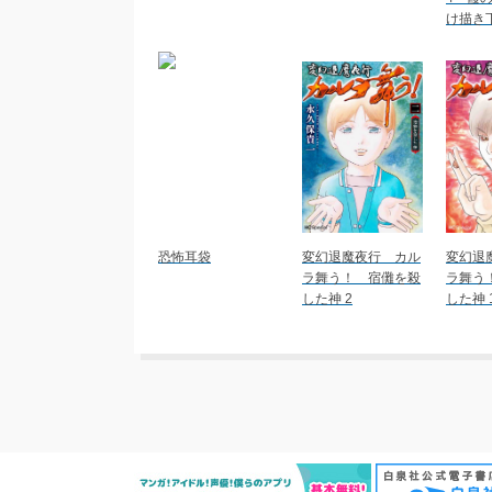
け描き
恐怖耳袋
変幻退魔夜行 カル
変幻退
ラ舞う！ 宿儺を殺
ラ舞う
した神 2
した神 