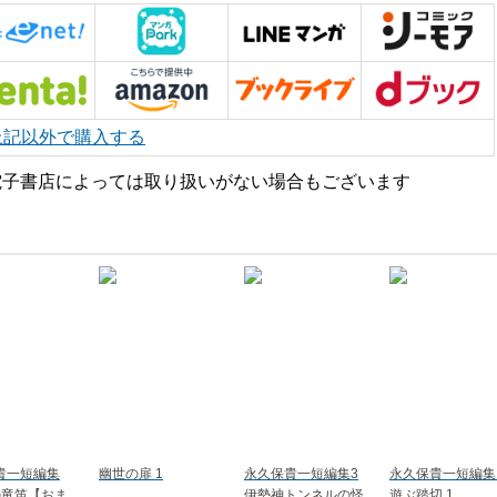
上記以外で購入する
電子書店によっては取り扱いがない場合もございます
貴一短編集
幽世の扉 1
永久保貴一短編集3
永久保貴一短編集
の竜笛【おま
伊勢神トンネルの怪
遊ぶ踏切 1