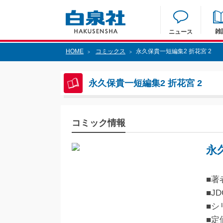
雑
ニュース
HOME
コミックス
永久保貴一短編集2 折花宮 2
>
>
永久保貴一短編集2 折花宮 2
コミック情報
永
■著
■JD
■シ
■定