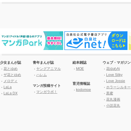
少女まんが誌
青年まんが誌
絵本雑誌
ウェブ・マガジン
花とゆめ
ヤングアニマル
MOE
花ゆめAi
ザ花とゆめ
ハレム
Love Silky
メロディ
Love Jossie
育児情報誌
マンガ投稿サイト
LaLa
ホラーシルキー
kodomoe
マンガラボ！
LaLa DX
黒蜜
花丸漫画
小説花丸