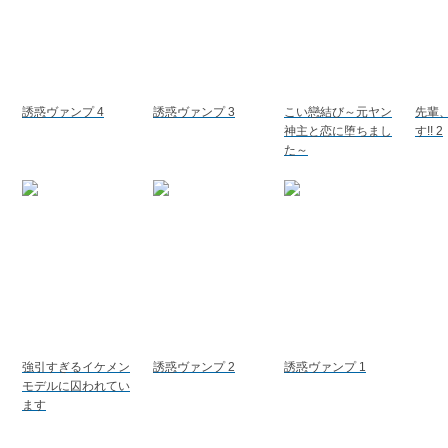
誘惑ヴァンプ 4
誘惑ヴァンプ 3
こい戀結び～元ヤン
先輩
神主と恋に堕ちまし
す!! 2
た～
強引すぎるイケメン
誘惑ヴァンプ 2
誘惑ヴァンプ 1
モデルに囚われてい
ます