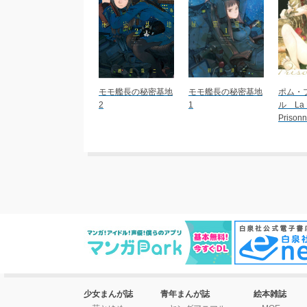
モモ艦長の秘密基地
モモ艦長の秘密基地
ポム・
2
1
ル La 
Prisonn
少女まんが誌
青年まんが誌
絵本雑誌