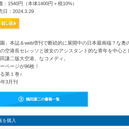
価：1540円（本体1400円＋税10%）
売日：
2024.3.29
園」本誌＆web増刊で断続的に展開中の日本最南端？な奥
の空港長セレッソと彼女のアシスタント的な青年を中心と
田謙二版大空港、なコメディ。
ーページが96枚！
る第１巻♪
24年3月刊
鶴田謙二の書籍一覧
版を購入