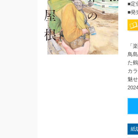
■定
■発
「楽
鳥島
た鶴
カラ
魅せ
20
紙