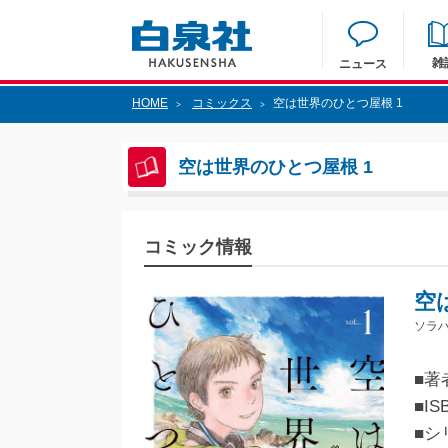
雑
ニュース
HOME
コミックス
空は世界のひとつ屋根 1
>
>
空は世界のひとつ屋根 1
コミック情報
空
ソラハ
■著
■IS
■シ