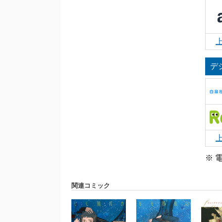
デ
※ 
関連コミック