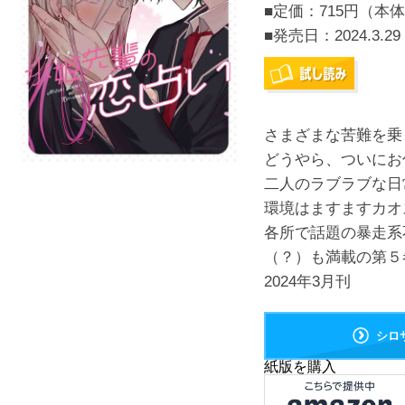
■定価：715円（本体
■発売日：
2024.3.29
さまざまな苦難を乗
どうやら、ついにお
二人のラブラブな日
環境はますますカオ
各所で話題の暴走系
（？）も満載の第５
2024年3月刊
シロ
紙版を購入