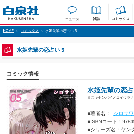
雑誌
コミックス
ニュース
HOME
コミックス
水姫先輩の恋占い 5
>
>
水姫先輩の恋占い 5
コミック情報
水姫先輩の恋占
ミズキセンパイノコイウラナイ
■著者名：
シロサワ
■ISBNコード：97845
■シリーズ名：ヤン