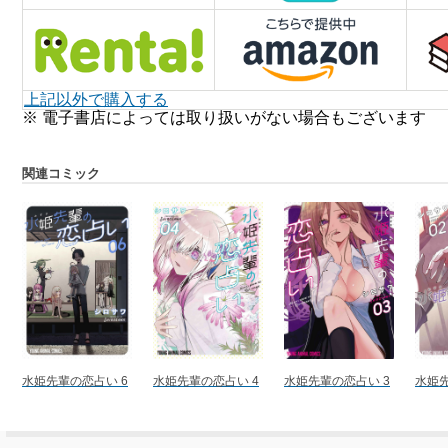
上記以外で購入する
※ 電子書店によっては取り扱いがない場合もございます
関連コミック
水姫先輩の恋占い 6
水姫先輩の恋占い 4
水姫先輩の恋占い 3
水姫先