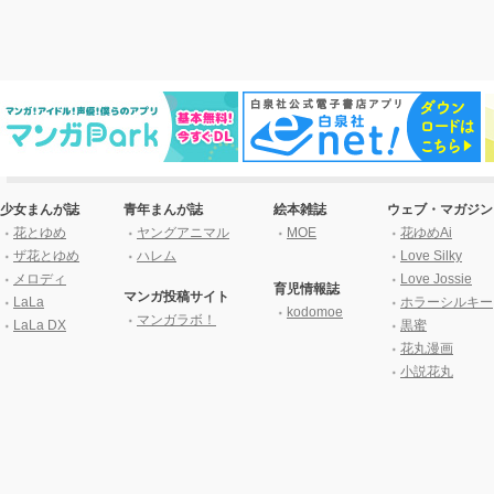
少女まんが誌
青年まんが誌
絵本雑誌
ウェブ・マガジン
花とゆめ
ヤングアニマル
MOE
花ゆめAi
ザ花とゆめ
ハレム
Love Silky
メロディ
Love Jossie
育児情報誌
マンガ投稿サイト
LaLa
ホラーシルキー
kodomoe
マンガラボ！
LaLa DX
黒蜜
花丸漫画
小説花丸