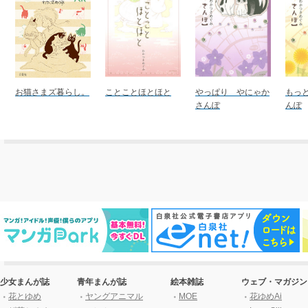
お猫さまズ暮らし。
ことことほとほと
やっぱり やにゃか
もっと
さんぽ
んぽ
少女まんが誌
青年まんが誌
絵本雑誌
ウェブ・マガジン
花とゆめ
ヤングアニマル
MOE
花ゆめAi