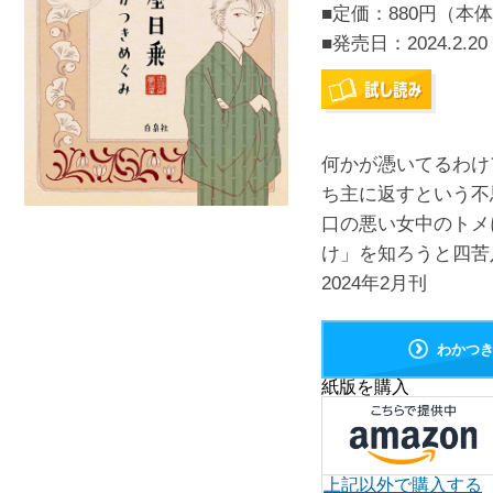
■定価：880円（本体
■発売日：
2024.2.20
何かが憑いてるわけ
ち主に返すという不
口の悪い女中のトメ
け」を知ろうと四苦八
2024年2月刊
わかつ
紙版を購入
上記以外で購入する