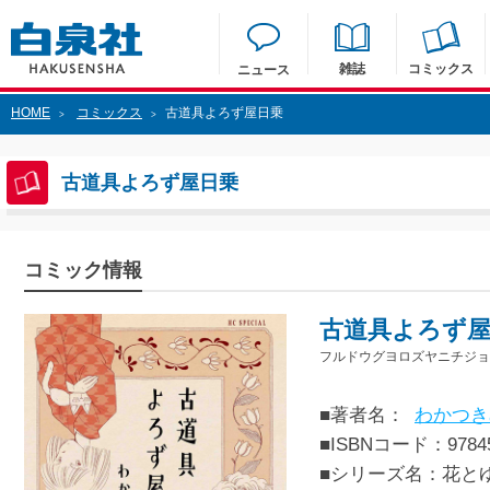
雑誌
コミックス
ニュース
HOME
コミックス
古道具よろず屋日乗
>
>
古道具よろず屋日乗
コミック情報
古道具よろず
フルドウグヨロズヤニチジョ
■著者名：
わかつき
■ISBNコード：97845
■シリーズ名：花と