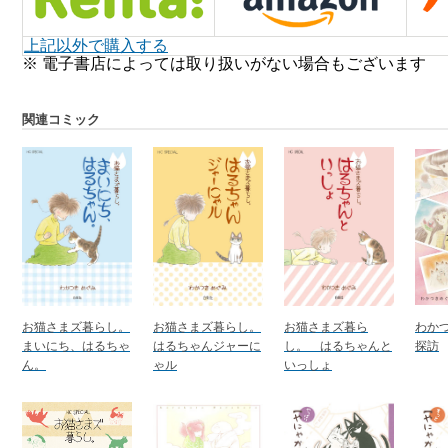
上記以外で購入する
※ 電子書店によっては取り扱いがない場合もございます
関連コミック
お猫さまズ暮らし。
お猫さまズ暮らし。
お猫さまズ暮ら
わか
まいにち、はるちゃ
はるちゃんジャーに
し。 はるちゃんと
探訪
ん。
ゃル
いっしょ