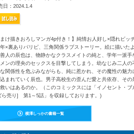
売日：
2024.1.4
まけ描きおろしマンガ4p付き！】純情お人好し×隠れビッ
年×裏ありパリピ、三角関係ラブストーリー。絵に描いた
善人の辰也は、物静かなクラスメイトの純と、学年一派手
メンの理央のセックスを目撃してしまう。幼なじみ二人の
な関係性を危ぶみながらも、純に惹かれ、その魔性の魅力
込まれていく辰也。男子高校生の歪んだ愛と共依存、その
救いはあるのか。（このコミックスには「イノセント・ブ
ばら売り] 第1～5話」を収録しております。)
横澤しっかの書籍一覧