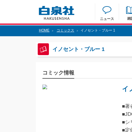
雑
ニュース
HOME
コミックス
イノセント・ブルー 1
>
>
イノセント・ブルー 1
コミック情報
イ
■著
■JD
■シ
■定