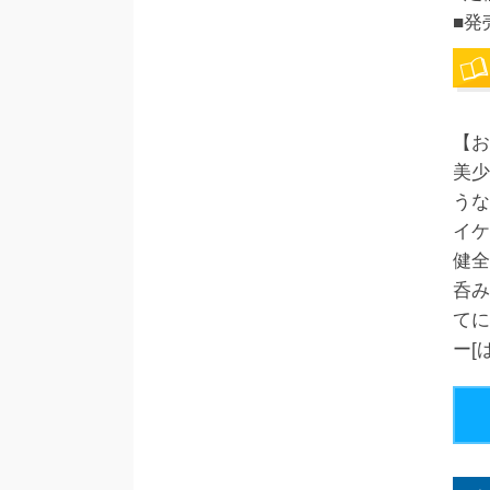
■発
【お
美少
うな
イケ
健全
呑み
てに
ー[