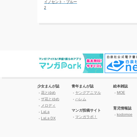
イノセント・ブルー
2
少女まんが誌
青年まんが誌
絵本雑誌
花とゆめ
ヤングアニマル
MOE
ザ花とゆめ
ハレム
メロディ
育児情報誌
マンガ投稿サイト
LaLa
kodomoe
マンガラボ！
LaLa DX