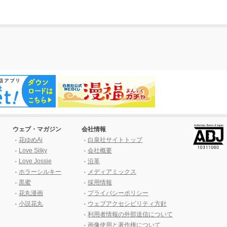
ウェブ・マガジン
会社情報
花ゆめAi
白泉社サイトトップ
Love Silky
会社概要
Love Jossie
沿革
ホラーシルキー
メディアミックス
黒蜜
採用情報
花丸漫画
プライバシーポリシー
小説花丸
ウェブアクセシビリティ方針
利用者情報の外部送信について
画像使用と著作権について