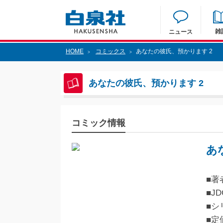
雑
ニュース
HOME
コミックス
あなたの彼氏、預かります 2
>
>
あなたの彼氏、預かります 2
コミック情報
あ
■著
■JD
■シ
■定