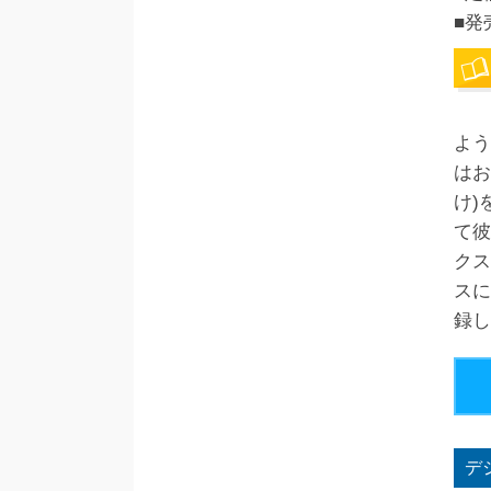
■発
よう
はお
け)
て彼
クス
スに
録し
デ