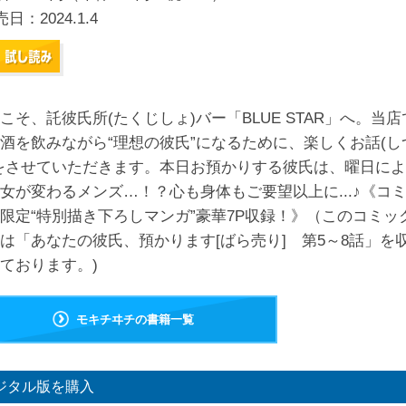
売日：
2024.1.4
こそ、託彼氏所(たくじしょ)バー「BLUE STAR」へ。当店
酒を飲みながら“理想の彼氏”になるために、楽しくお話(し
をさせていただきます。本日お預かりする彼氏は、曜日に
女が変わるメンズ…！？心も身体もご要望以上に...♪《コ
限定“特別描き下ろしマンガ”豪華7P収録！》（このコミッ
は「あなたの彼氏、預かります[ばら売り] 第5～8話」を
ております。)
モキチヰチの書籍一覧
ジタル版を購入