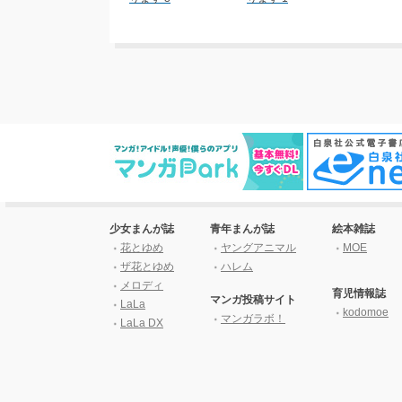
少女まんが誌
青年まんが誌
絵本雑誌
花とゆめ
ヤングアニマル
MOE
ザ花とゆめ
ハレム
メロディ
育児情報誌
マンガ投稿サイト
LaLa
kodomoe
マンガラボ！
LaLa DX