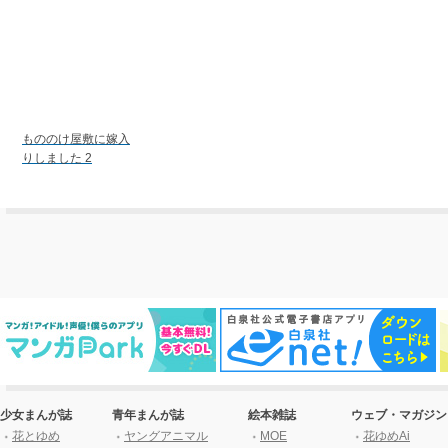
もののけ屋敷に嫁入
りしました 2
少女まんが誌
青年まんが誌
絵本雑誌
ウェブ・マガジン
花とゆめ
ヤングアニマル
MOE
花ゆめAi