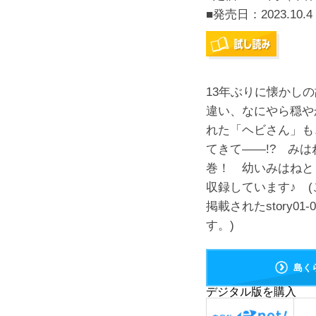
■発売日：
2023.10.4
13年ぶりに懐かし
違い、なにやら穏や
れた「ヘビさん」も
てきて――!? み
巻！ 幼いみはねと
収録しています♪ (このコ
掲載されたstory
す。)
島く
デジタル版を購入