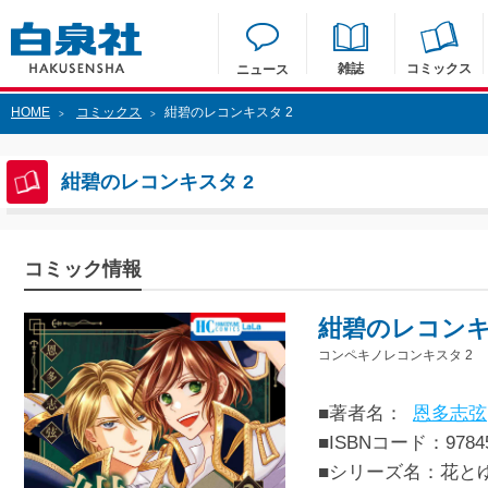
雑誌
コミックス
ニュース
HOME
コミックス
紺碧のレコンキスタ 2
>
>
紺碧のレコンキスタ 2
コミック情報
紺碧のレコンキ
コンペキノレコンキスタ 2
■著者名：
恩多志弦
■ISBNコード：97845
■シリーズ名：花と