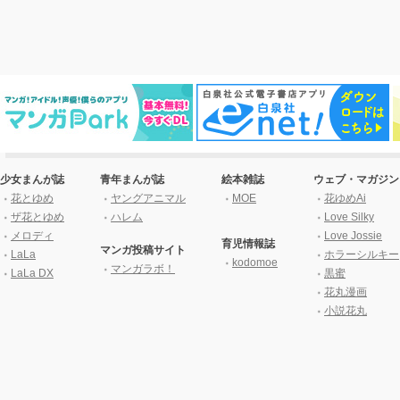
少女まんが誌
青年まんが誌
絵本雑誌
ウェブ・マガジン
花とゆめ
ヤングアニマル
MOE
花ゆめAi
ザ花とゆめ
ハレム
Love Silky
メロディ
Love Jossie
育児情報誌
マンガ投稿サイト
LaLa
ホラーシルキー
kodomoe
マンガラボ！
LaLa DX
黒蜜
花丸漫画
小説花丸