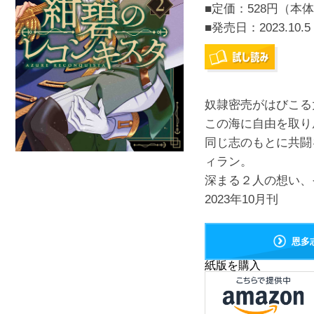
■定価：528円（本体
■発売日：
2023.10.5
奴隷密売がはびこる
この海に自由を取り
同じ志のもとに共闘
ィラン。
深まる２人の想い、
2023年10月刊
恩多
紙版を購入