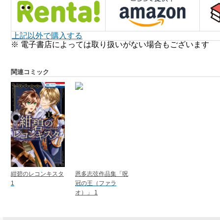
上記以外で購入する
※ 電子書店によっては取り扱いがない場合もございます
関連コミック
紺碧のレコンキスタ
恩多志弦作品集「呪
1
冠の王（ファラ
オ）」 1