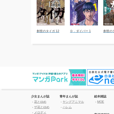
創世のタイガ 12
Ｄ．ダイバー 1
創世のタ
少女まんが誌
青年まんが誌
絵本雑誌
花とゆめ
ヤングアニマル
MOE
ザ花とゆめ
ハレム
メロディ