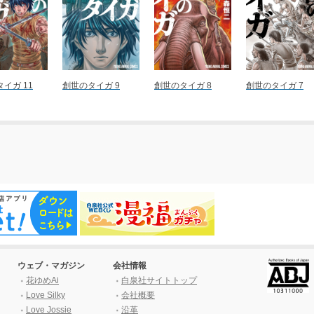
イガ 11
創世のタイガ 9
創世のタイガ 8
創世のタイガ 7
ウェブ・マガジン
会社情報
花ゆめAi
白泉社サイトトップ
Love Silky
会社概要
Love Jossie
沿革