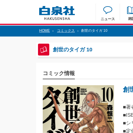
雑
ニュース
HOME
コミックス
創世のタイガ 10
>
>
創世のタイガ 10
コミック情報
創
■著
■IS
■シ
■定