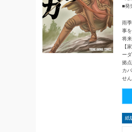
■発
雨季
事を
将来
【家
ーダ
拠点
カバ
せん
紙