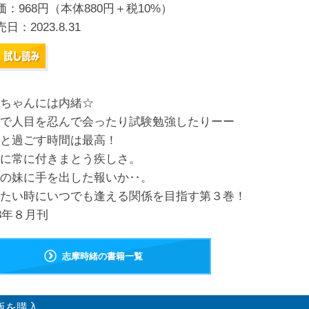
価：968円（本体880円＋税10%）
売日：
2023.8.31
ちゃんには内緒☆
で人目を忍んで会ったり試験勉強したりーー
と過ごす時間は最高！
に常に付きまとう疾しさ。
の妹に手を出した報いか‥。
たい時にいつでも逢える関係を目指す第３巻！
23年８月刊
志摩時緒の書籍一覧
版を購入