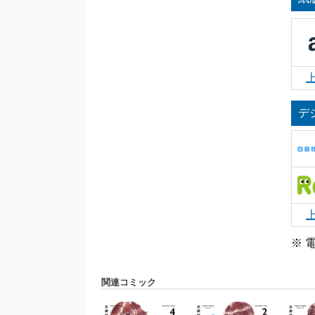
デ
※ 
関連コミック