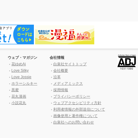
ウェブ・マガジン
会社情報
花ゆめAi
白泉社サイトトップ
Love Silky
会社概要
Love Jossie
沿革
ホラーシルキー
メディアミックス
黒蜜
採用情報
花丸漫画
プライバシーポリシー
小説花丸
ウェブアクセシビリティ方針
利用者情報の外部送信について
画像使用と著作権について
白泉社へのお問い合わせ