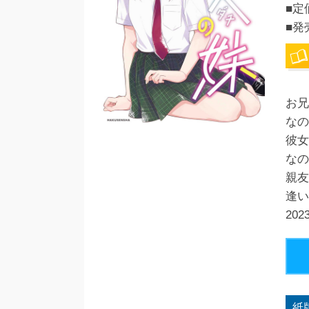
■定
■発
お兄
なの
彼女
なの
親友
逢い
20
紙