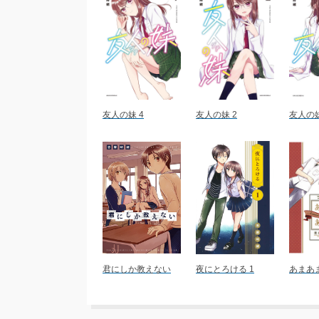
友人の妹 4
友人の妹 2
友人の妹
君にしか教えない
夜にとろける 1
あまあ