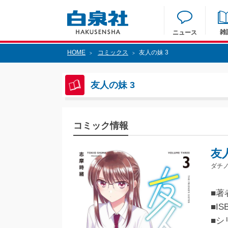
雑
ニュース
HOME
コミックス
友人の妹 3
>
>
友人の妹 3
コミック情報
友
ダチノ
■著
■IS
■シ