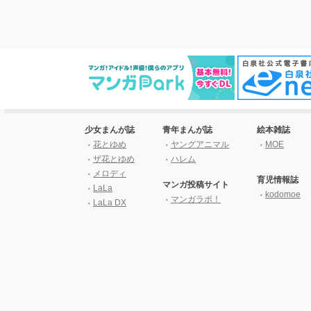
少女まんが誌
青年まんが誌
絵本雑誌
花とゆめ
ヤングアニマル
MOE
ザ花とゆめ
ハレム
メロディ
育児情報誌
マンガ投稿サイト
LaLa
kodomoe
マンガラボ！
LaLa DX