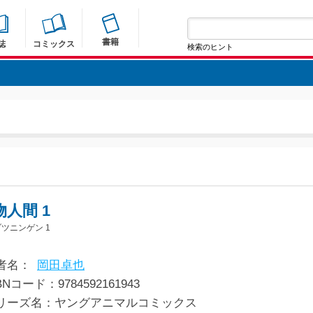
書籍
誌
コミックス
検索のヒント
物人間 1
ツニンゲン 1
者名：
岡田卓也
BNコード：9784592161943
リーズ名：ヤングアニマルコミックス