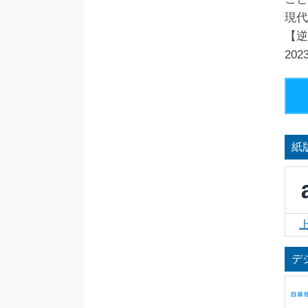
現代
【逆
20
紙
デ