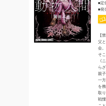
■定
■発
【禁
父と
会。
そこ
《ニ
らざ
親子
一方
を務
取り
戦慄
こと