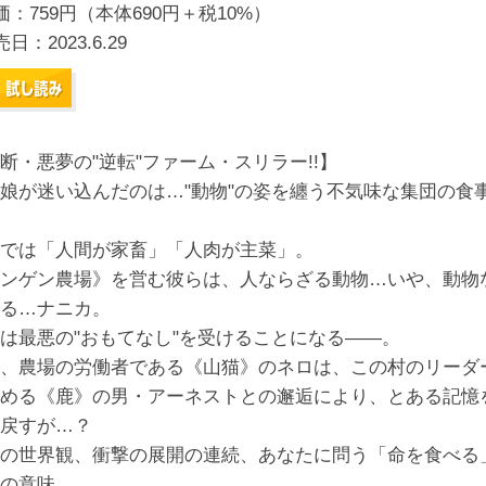
価：759円（本体690円＋税10%）
売日：
2023.6.29
断・悪夢の"逆転"ファーム・スリラー!!】
娘が迷い込んだのは…"動物"の姿を纏う不気味な集団の食
では「人間が家畜」「人肉が主菜」。
ンゲン農場》を営む彼らは、人ならざる動物…いや、動物
る…ナニカ。
は最悪の"おもてなし"を受けることになる――。
、農場の労働者である《山猫》のネロは、この村のリーダ
める《鹿》の男・アーネストとの邂逅により、とある記憶
戻すが…？
の世界観、衝撃の展開の連続、あなたに問う「命を食べる
の意味……。