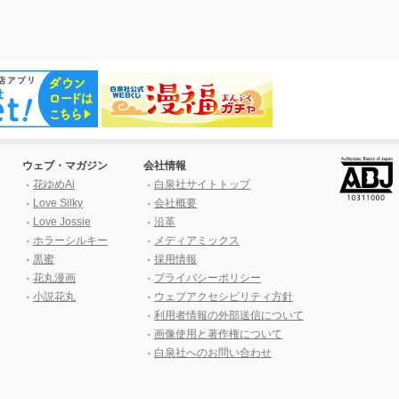
ウェブ・マガジン
会社情報
花ゆめAi
白泉社サイトトップ
Love Silky
会社概要
Love Jossie
沿革
ホラーシルキー
メディアミックス
黒蜜
採用情報
花丸漫画
プライバシーポリシー
小説花丸
ウェブアクセシビリティ方針
利用者情報の外部送信について
画像使用と著作権について
白泉社へのお問い合わせ