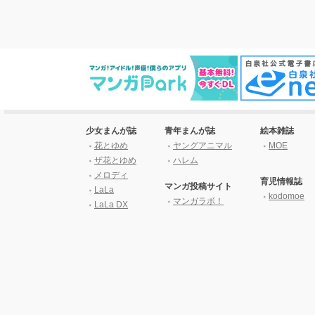
少女まんが誌
青年まんが誌
絵本雑誌
花とゆめ
ヤングアニマル
MOE
ザ花とゆめ
ハレム
メロディ
育児情報誌
マンガ投稿サイト
LaLa
kodomoe
マンガラボ！
LaLa DX