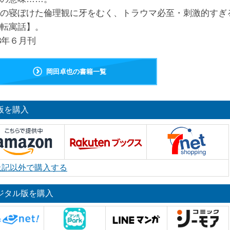
の寝ぼけた倫理観に牙をむく、トラウマ必至・刺激的すぎ
転寓話】。
23年６月刊
岡田卓也の書籍一覧
版を購入
上記以外で購入する
ジタル版を購入