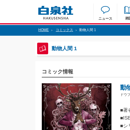
雑
ニュース
HOME
コミックス
動物人間 1
>
>
動物人間 1
コミック情報
動
ドウブ
■著
■IS
■シ