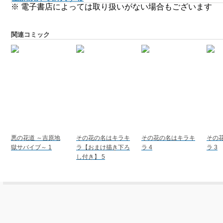
※ 電子書店によっては取り扱いがない場合もございます
関連コミック
悪の花道 ～吉原地
その花の名はキラキ
その花の名はキラキ
その
獄サバイブ～ 1
ラ【おまけ描き下ろ
ラ 4
ラ 3
し付き】 5