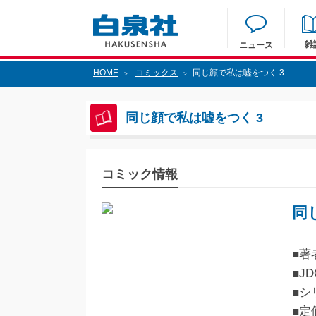
雑
ニュース
HOME
コミックス
同じ顔で私は嘘をつく 3
>
>
同じ顔で私は嘘をつく 3
コミック情報
同
■著
■JD
■シ
■定