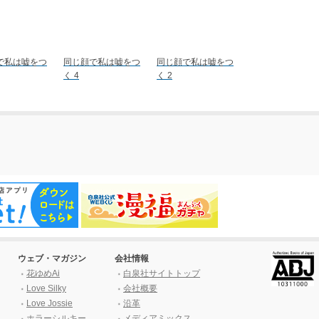
で私は嘘をつ
同じ顔で私は嘘をつ
同じ顔で私は嘘をつ
く 4
く 2
ウェブ・マガジン
会社情報
花ゆめAi
白泉社サイトトップ
Love Silky
会社概要
Love Jossie
沿革
ホラーシルキー
メディアミックス