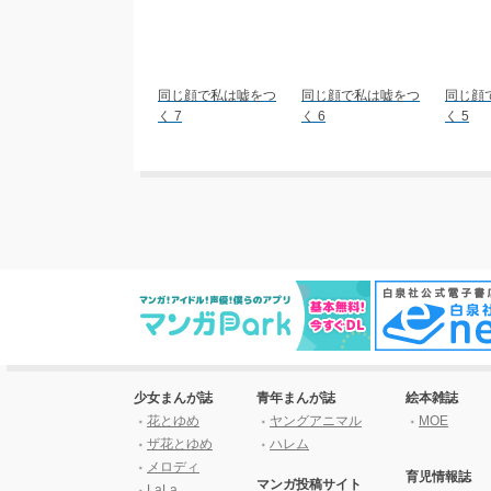
同じ顔で私は嘘をつ
同じ顔で私は嘘をつ
同じ顔
く 7
く 6
く 5
少女まんが誌
青年まんが誌
絵本雑誌
花とゆめ
ヤングアニマル
MOE
ザ花とゆめ
ハレム
メロディ
育児情報誌
マンガ投稿サイト
LaLa