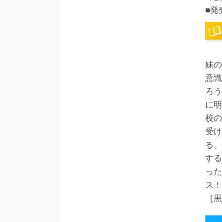
■発
妹の
意識
ろう
に明
校の
受け
る。
する
った
ス！
［黒